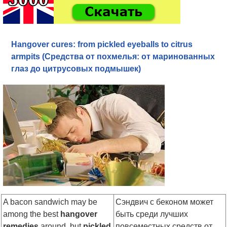
Hangover cures: from pickled eyeballs to citrus
armpits (Средства от похмелья: от маринованных
глаз до цитрусовых подмышек)
A bacon sandwich may be
Сэндвич с беконом может
among the best
hangover
быть среди лучших
remedies
around, but
pickled
повсеместных средств от