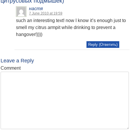
цитрусовых подмышек)
”
настя
7 June 2010 at 19:59
such an interesting text! now I know it’s enough just to
smell my citrus armpit while drinking to prevent a
hangover!))))
Reply (Ответить)
Leave a Reply
Comment