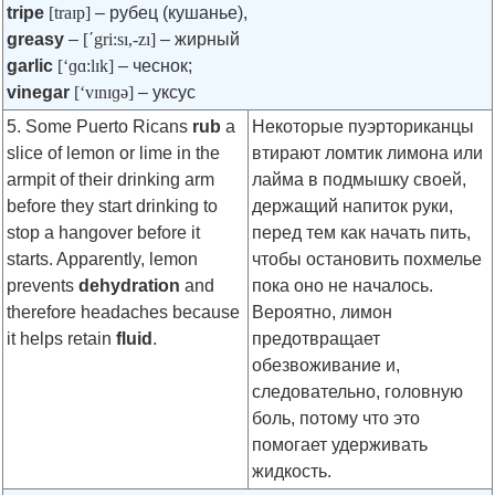
tripe
[traɪp]
– рубец (кушанье),
greasy
–
[ʹgri:sı,-zı]
– жирный
garlic
[‘ɡɑ:lɪk]
– чеснок;
vinegar
[‘vɪnɪɡə]
– уксус
5. Some Puerto Ricans
rub
a
Некоторые пуэрториканцы
slice of lemon or lime in the
втирают ломтик лимона или
armpit of their drinking arm
лайма в подмышку своей,
before they start drinking to
держащий напиток руки,
stop a hangover before it
перед тем как начать пить,
starts. Apparently, lemon
чтобы остановить похмелье
prevents
dehydration
and
пока оно не началось.
therefore headaches because
Вероятно, лимон
it helps retain
fluid
.
предотвращает
обезвоживание и,
следовательно, головную
боль, потому что это
помогает удерживать
жидкость.