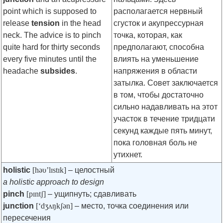
point which is supposed to
располагается нервный
release
tension
in the head
сгусток и акупрессурная
neck. The advice is to pinch
точка, которая, как
quite hard for thirty seconds
предполагают, способна
every five minutes until the
влиять на уменьшение
headache
subsides
.
напряжения в области
затылка. Совет заключается
в том, чтобы достаточно
сильно надавливать на этот
участок в течение тридцати
секунд каждые пять минут,
пока головная боль не
утихнет.
holistic
[həυ’lɪstɪk]
– целостный
a holistic approach to design
pinch
[pɪntʃ]
– ущипнуть; сдавливать
junction
[‘dʒʌŋkʃǝn]
– место, точка соединения или
пересечения