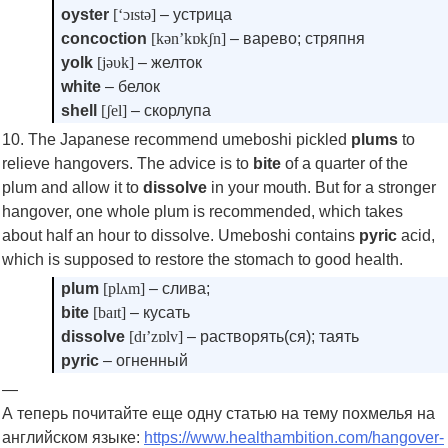
oyster
[‘ɔɪstə]
– устрица
concoction
[kən’kɒkʃn]
– варево; стряпня
yolk
[jəυk]
– желток
white
– белок
shell
[ʃel]
– скорлупа
10. The Japanese recommend umeboshi pickled
plums
to
relieve hangovers. The advice is to
bite
of a quarter of the
plum and allow it to
dissolve
in your mouth. But for a stronger
hangover, one whole plum is recommended, which takes
about half an hour to dissolve. Umeboshi contains
pyric
acid,
which is supposed to restore the stomach to good health.
plum
[plʌm]
– слива;
bite
[baɪt]
– кусать
dissolve
[dɪ’zɒlv]
– растворять(ся); таять
pyric
– огненный
—
А теперь почитайте еще одну статью на тему похмелья на
английском языке:
https://www.healthambition.com/hangover-