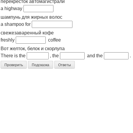
перекресток автомагистрали
a highway
шампунь для жирных волос
a shampoo for
свежезаваренный кофе
freshly
coffee
Вот желток, белок и скорлупа
There is the
, the
and the
.
Проверить
Подсказка
Ответы