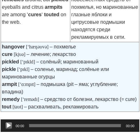
eyeballs and citrus
armpits
похмелья, но маринованные
are among ‘
cures
‘
touted
on
глазные яблоки и
the web.
цитрусовые подмышки
находятся среди
рекламируемых в сети.
hangover
[‘hæŋəυvə]
– похмелье
cure
[kjυə]
– лечение; лекарство
pickled
[‘pɪkld]
– солёный; маринованный
pickle
[‘pɪkl]
– соленье, маринад; солёные или
маринованные огурцы
armpit
[‘ɑ:mpɪt]
– подмышка (pit – яма; углубление;
впадина)
remedy
[‘remədɪ]
– средство от болезни, лекарство (= cure)
tout
[taυt]
– расхваливать, рекламировать
Audio
00:00
00:00
Player