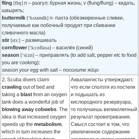
fling
[flɪŋ]
n – разгул; бурная жизнь; v (flung/flung) – кидать,
швырять;
buttermilk
[‘bʌtəmɪlk]
n- пахта (обезжиренные сливки,
получаемые как побочный продукт при сбивании
сливочного масла)
stir
[stɜ:]
– размешивать
cornflower
[‘kɔ:nflaυə]
– василёк (синий)
season
[‘si:zn]
– приправлять (to add salt, pepper etc to food
you are cooking);
season your egg with salt – посолите яйцо
2. Scuba divers claim
Аквалангисты утверждают,
crawling
out of bed and
что если сползти из постели
taking a
blast
from an oxygen
и подышать из
tank does a wonderful job of
кислородного резервуара,
blowing away cobwebs
. The
то получаешь великолепный
idea is that increased oxygen
результат проветривания.
speeds up the
metabolism
,
Смысл состоит в том, что
which in turn increases the
увеличенное содержание