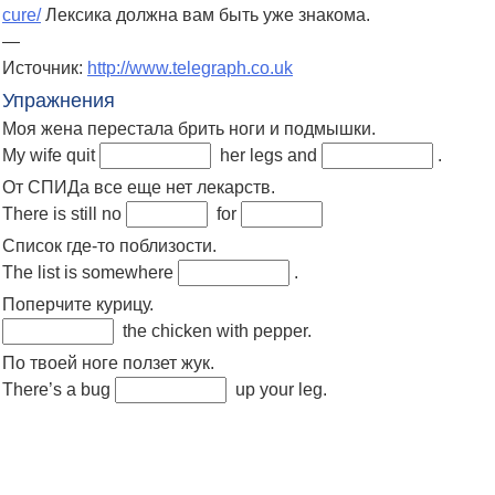
cure/
Лексика должна вам быть уже знакома.
—
Источник:
http://www.telegraph.co.uk
Упражнения
Моя жена перестала брить ноги и подмышки.
My wife quit
her legs and
.
От СПИДа все еще нет лекарств.
There is still no
for
Список где-то поблизости.
The list is somewhere
.
Поперчите курицу.
the chicken with pepper.
По твоей ноге ползет жук.
There’s a bug
up your leg.