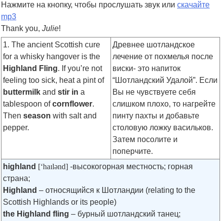
Нажмите на кнопку, чтобы прослушать звук или
скачайте
mp3
Thank you,
Julie
!
1. The ancient Scottish cure
Древнее шотландское
for a whisky hangover is the
лечение от похмелья после
Highland Fling
. If you’re not
виски- это напиток
feeling too sick, heat a pint of
“Шотландский Удалой”. Если
buttermilk
and
stir in
a
Вы не чувствуете себя
tablespoon of
cornflower
.
слишком плохо, то нагрейте
Then
season
with salt and
пинту пахты и добавьте
pepper.
столовую ложку васильков.
Затем посолите и
поперчите.
highland
[‘haɪlənd]
-высокогорная местность; горная
страна;
Highland
– относящийся к Шотландии (relating to the
Scottish Highlands or its people)
the Highland fling
– бурный шотландский танец;