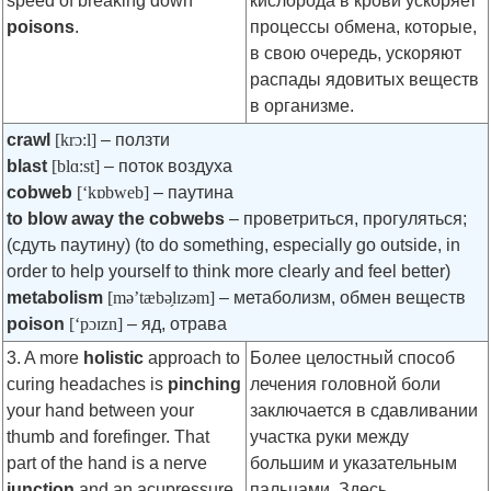
speed of breaking down
кислорода в крови ускоряет
poisons
.
процессы обмена, которые,
в свою очередь, ускоряют
распады ядовитых веществ
в организме.
crawl
[krɔ:l]
– ползти
blast
[blɑ:st]
– поток воздуха
cobweb
[‘kɒbweb]
– паутина
to blow away the cobwebs
– проветриться, прогуляться;
(сдуть паутину) (to do something, especially go outside, in
order to help yourself to think more clearly and feel better)
metabolism
[mə’tæbə̗lɪzǝm]
– метаболизм, обмен веществ
poison
[‘pɔɪzn]
– яд, отрава
3. A more
holistic
approach to
Более целостный способ
curing headaches is
pinching
лечения головной боли
your hand between your
заключается в сдавливании
thumb and forefinger. That
участка руки между
part of the hand is a nerve
большим и указательным
junction
and an acupressure
пальцами. Здесь