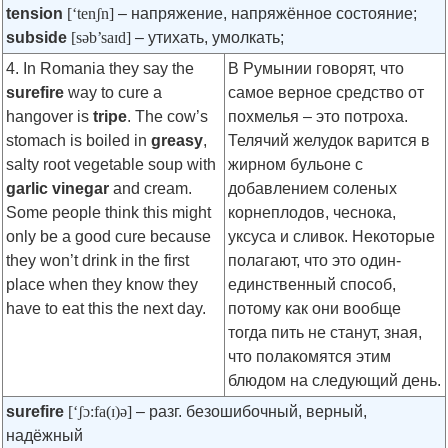
tension
[‘tenʃn]
– напряжение, напряжённое состояние;
subside
[səb’saɪd]
– утихать, умолкать;
4. In Romania they say the
В Румынии говорят, что
surefire
way to cure a
самое верное средство от
hangover is
tripe
. The cow’s
похмелья – это потроха.
stomach is boiled in
greasy
,
Телячий желудок варится в
salty root vegetable soup with
жирном бульоне с
garlic vinegar
and cream.
добавлением соленых
Some people think this might
корнеплодов, чеснока,
only be a good cure because
уксуса и сливок. Некоторые
they won’t drink in the first
полагают, что это один-
place when they know they
единственный способ,
have to eat this the next day.
потому как они вообще
тогда пить не станут, зная,
что полакомятся этим
блюдом на следующий день.
surefire
[‘ʃɔ:fa(ɪ)ə]
– разг. безошибочный, верный,
надёжный