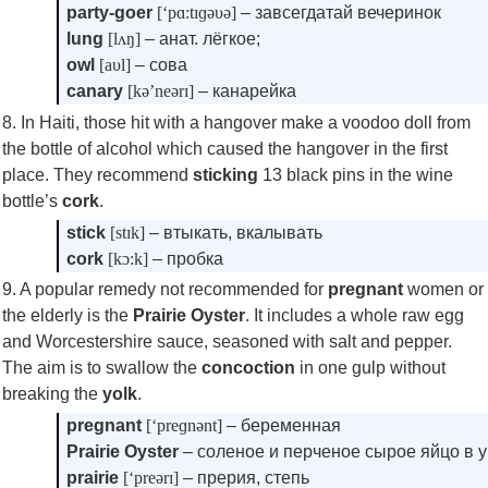
party-goer
[‘pɑ:tɪɡəυə]
– завсегдатай вечеринок
lung
[lʌŋ]
– анат. лёгкое;
owl
[aυl]
– сова
canary
[kə’neərɪ]
– канарейка
8. In Haiti, those hit with a hangover make a voodoo doll from
the bottle of alcohol which caused the hangover in the first
place. They recommend
sticking
13 black pins in the wine
bottle’s
cork
.
stick
[stɪk]
– втыкать, вкалывать
cork
[kɔ:k]
– пробка
9. A popular remedy not recommended for
pregnant
women or
the elderly is the
Prairie Oyster
. It includes a whole raw egg
and Worcestershire sauce, seasoned with salt and pepper.
The aim is to swallow the
concoction
in one gulp without
breaking the
yolk
.
pregnant
[‘preɡnənt]
– беременная
Prairie Oyster
– соленое и перченое сырое яйцо в у
prairie
[‘preərɪ]
– прерия, степь