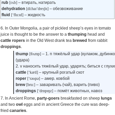
rub
[rʌb]
– втирать, натирать
dehydration
[di:haɪ’dreɪʃn]
– обезвоживание
fluid
[‘flu:ɪd]
– жидкость
6. In Outer Mongolia, a pair of pickled sheep’s eyes in tomato
juice is thought to be the answer to a
thumping
head and
cattle ropers
in the Old West drank tea
brewed
from rabbit
droppings
.
thump
[θʌmp]
– 1. n тяжёлый удар (кулаком, дубинкой
(удара)
2. v наносить тяжёлый удар, ударять; биться с глух
cattle
[‘kætl]
– крупный рогатый скот
roper
[‘rəυpə]
– амер. ковбой
brew
[bru:]
– заваривать (чай), варить (пиво)
droppings
[‘drɒpɪŋz]
– помёт животных, навоз
7. In Ancient Rome,
party-goers
breakfasted on sheep
lungs
and two
owl
eggs and in ancient Greece the cure was deep-
fried
canaries
.