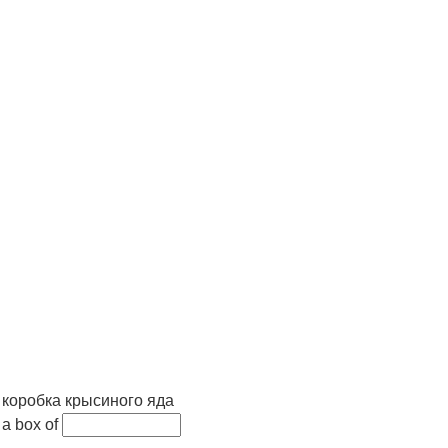
коробка крысиного яда
a box of