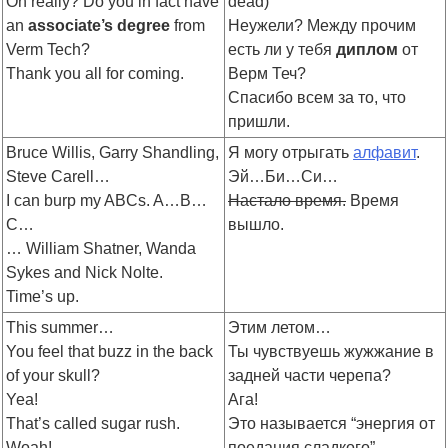
Oh really? Do you in fact have
dead)
an
associate’s degree
from
Неужели? Между прочим
Verm Tech?
есть ли у тебя
диплом
от
Thank you all for coming.
Верм Теч?
Спасибо всем за то, что
пришли.
Bruce Willis, Garry Shandling,
Я могу отрыгать
алфавит
.
Steve Carell…
Эй…Би…Си…
I can burp my ABCs. A…B…
Настало время.
Время
C…
вышло.
… William Shatner, Wanda
Sykes and Nick Nolte.
Time’s up.
This summer…
Этим летом…
You feel that buzz in the back
Ты чувствуешь жужжание в
of your skull?
задней части черепа?
Yea!
Ага!
That’s called sugar rush.
Это называется “энергия от
Woah!
поедания сладкого”.