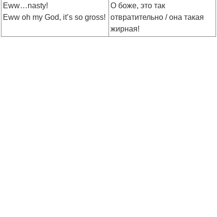
Eww…nasty!
О боже, это так
Eww oh my God, it’s so gross!
отвратительно / она такая
жирная!