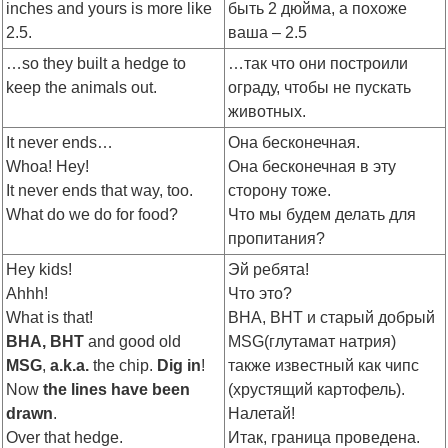
inches and yours is more like
быть 2 дюйма, а похоже
2.5.
ваша – 2.5
…so they built a hedge to
…так что они построили
keep the animals out.
ограду, чтобы не пускать
животных.
It never ends…
Она бесконечная.
Whoa! Hey!
Она бесконечная в эту
It never ends that way, too.
сторону тоже.
What do we do for food?
Что мы будем делать для
пропитания?
Hey kids!
Эй ребята!
Ahhh!
Что это?
What is that!
BHA, BHT и старый добрый
BHA, BHT
and good old
MSG(глутамат натрия)
MSG
,
a.k.a.
the chip.
Dig in
!
также известный как чипс
Now
the lines have been
(хрустящий картофель).
drawn
.
Налетай!
Over that hedge.
Итак, граница проведена.