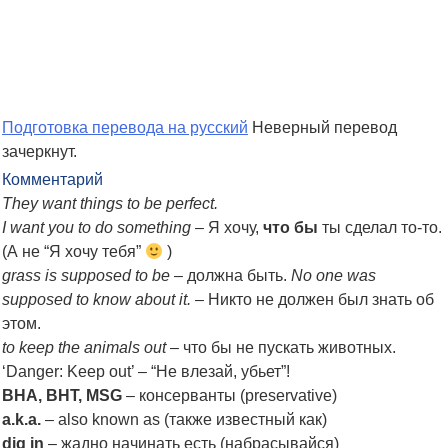
Подготовка перевода на русский
Неверный перевод
зачеркнут.
Комментарий
They want things to be perfect.
I want you to do something
– Я хочу,
что бы
ты сделал то-то.
(А не “Я хочу тебя”
)
grass is supposed to be
– должна быть.
No one was
supposed to know about it.
– Никто не должен был знать об
этом.
to keep the animals out
– что бы не пускать животных.
‘Danger: Keep out’ – “Не влезай, убьет”!
BHA, BHT, MSG
– консерванты (preservative)
a.k.a.
– also known as (также известный как)
dig in
– жадно начинать есть (набрасывайся)