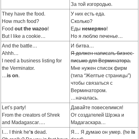
За той изгородью.
They have the food.
У них есть еда.
How much food?
Сколько?
Food
out the wazoo
!
Еды
немеряно
!
But I like a cookie…
Но я люблю печенье…
And the battle…
И битва…
Ahhh…
Я должен написать бизнес-
I need a business listing for
письмо для Верминатора.
the Verminator.
Мне нужен список фирм
…
is on
.
(типа “Желтые страницы”)
чтобы связаться с
Верминатором.
…началась.
Let’s party!
Давайте повеселимся!
From the creators of Shrek
От создателей Шрэка и
and Madagascar….
Мадагаскара…
I… I think he
‘s
dead.
Я… Я думаю он умер. (he
is