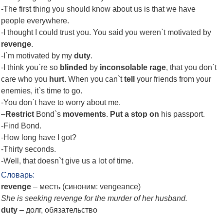
-The first thing you should know about us is that we have
people everywhere.
-I thought I could trust you. You said you weren`t motivated by
revenge
.
-I`m motivated by my
duty
.
-I think you`re so
blinded
by
inconsolable rage
, that you don`t
care who you
hurt
. When you can`t
tell
your friends from your
enemies, it`s time to go.
-You don`t have to worry about me.
–
Restrict
Bond`s
movements
.
Put a stop on
his passport.
-Find Bond.
-How long have I got?
-Thirty seconds.
-Well, that doesn`t give us a lot of time.
Словарь:
revenge
– месть (синоним: vengeance)
She is seeking revenge for the murder of her husband.
duty
– долг, обязательство