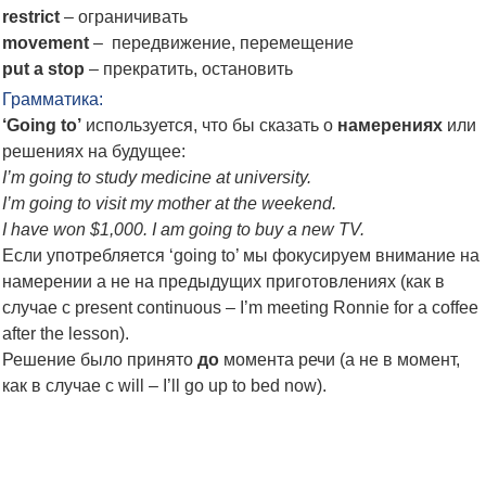
restrict
– ограничивать
movement
– передвижение, перемещение
put a stop
– прекратить, остановить
Грамматика:
‘Going to’
используется, что бы сказать о
намерениях
или
решениях на будущее:
I’m going to study medicine at university.
I’m going to visit my mother at the weekend.
I have won $1,000. I am going to buy a new TV.
Если употребляется ‘going to’ мы фокусируем внимание на
намерении а не на предыдущих приготовлениях (как в
случае с present continuous – I’m meeting Ronnie for a coffee
after the lesson).
Решение было принято
до
момента речи (а не в момент,
как в случае с will – I’ll go up to bed now).