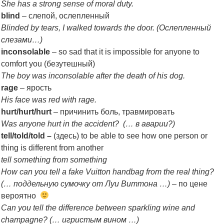
She has a strong sense of moral duty.
blind
– слепой, ослепленный
Blinded by tears, I walked towards the door. (Ослепленный
слезами…)
inconsolable
– so sad that it is impossible for anyone to
comfort you (безутешный)
The boy was inconsolable after the death of his dog.
rage
– ярость
His face was red with rage.
hurt/hurt/hurt
– причинить боль, травмировать
Was anyone hurt in the accident? (… в аварии?)
tell/told/told –
(здесь) to be able to see how one person or
thing is different from another
tell something from something
How can you tell a fake Vuitton handbag from the real thing?
(… поддельную сумочку от Луи Виттона …) –
по цене
вероятно
Can you tell the difference between sparkling wine and
champagne? (… игристым вином …)