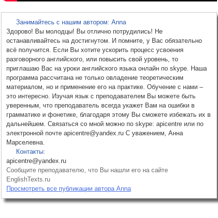
Занимайтесь с нашим автором: Anna
Здорово! Вы молодцы! Вы отлично потрудились! Не
останавливайтесь на достигнутом. И помните, у Вас обязательно
всё получится. Если Вы хотите ускорить процесс усвоения
разговорного английского, или повысить свой уровень, то
приглашаю Вас на уроки английского языка онлайн по skype. Наша
программа рассчитана не только овладение теоретическим
материалом, но и применение его на практике. Обучение с нами –
это интересно. Изучая язык с преподавателем Вы можете быть
уверенным, что преподаватель всегда укажет Вам на ошибки в
грамматике и фонетике, благодаря этому Вы сможете избежать их в
дальнейшем. Связаться со мной можно по skype: apicentre или по
электронной почте apicentre@yandex.ru С уважением, Анна
Марселевна.
Контакты:
apicentre@yandex.ru
Сообщите преподавателю, что Вы нашли его на сайте
EnglishTexts.ru
Просмотреть все публикации автора Anna