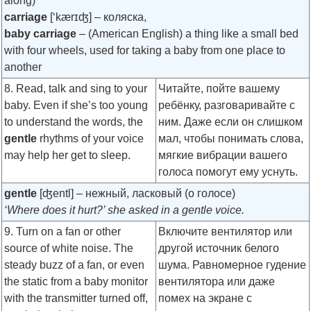
along)
carriage
[‘kærɪʤ]
– коляска,
baby carriage
– (American English) a thing like a small bed
with four wheels, used for taking a baby from one place to
another
8. Read, talk and sing to your
Читайте, пойте вашему
baby. Even if she’s too young
ребёнку, разговаривайте с
to understand the words, the
ним. Даже если он слишком
gentle
rhythms of your voice
мал, чтобы понимать слова,
may help her get to sleep.
мягкие вибрации вашего
голоса помогут ему уснуть.
gentle
[ʤentl]
– нежный, ласковый (о голосе)
‘Where does it hurt?’ she asked in a gentle voice.
9. Turn on a fan or other
Включите вентилятор или
source of white noise. The
другой источник белого
steady buzz of a fan, or even
шума. Равномерное гудение
the static from a baby monitor
вентилятора или даже
with the transmitter turned off,
помех на экране с