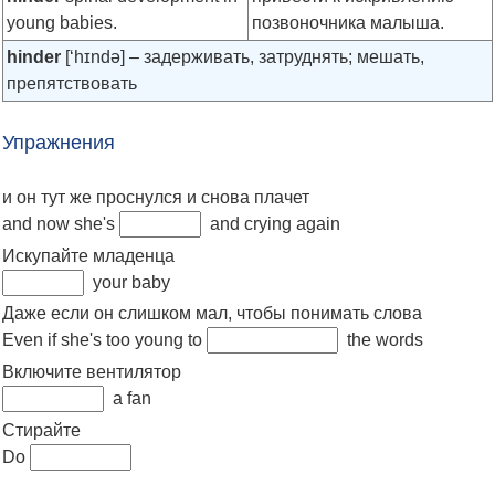
young babies.
позвоночника малыша.
hinder
[‘hɪndə]
– задерживать, затруднять; мешать,
препятствовать
Упражнения
и он тут же проснулся и снова плачет
and now she's
and crying again
Искупайте младенца
your baby
Даже если он слишком мал, чтобы понимать слова
Even if she's too young to
the words
Включите вентилятор
a fan
Стирайте
Do