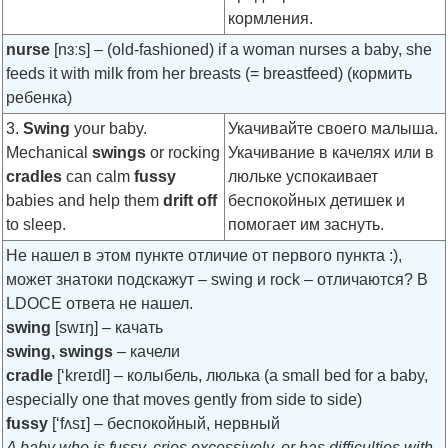
кормления.
nurse
[nɜːs]
– (old-fashioned) if a woman nurses a baby, she
feeds it with milk from her breasts (= breastfeed) (кормить
ребенка)
3.
Swing
your baby.
Укачивайте своего малыша.
Mechanical
swings
or rocking
Укачивание в качелях или в
cradles
can calm
fussy
люльке успокаивает
babies and help them
drift off
беспокойных детишек и
to sleep.
помогает им заснуть.
Не нашел в этом пункте отличие от первого пункта :),
может знатоки подскажут – swing и rock – отличаются? В
LDOCE ответа не нашел.
swing
[swɪŋ]
– качать
swing, swings
– качели
cradle
[‘kreɪdl]
– колыбель, люлька (a small bed for a baby,
especially one that moves gently from side to side)
fussy
[‘fʌsɪ]
– беспокойный, нервный
A baby who is fussy, cries excessively, or has difficulties with