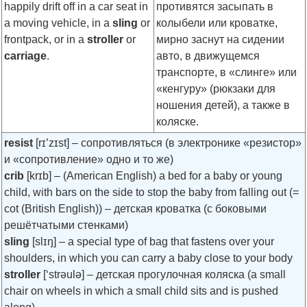
happily drift off in a car seat in
противятся засыпать в
a moving vehicle, in a
sling
or
колыбели или кроватке,
frontpack, or in a
stroller
or
мирно заснут на сидении
carriage
.
авто, в движущемся
транспорте, в «слинге» или
«кенгуру» (рюкзаки для
ношения детей), а также в
коляске.
resist
[rɪ’zɪst]
– сопротивляться (в электронике «резистор»
и «сопротивление» одно и то же)
crib
[krɪb]
– (American English) a bed for a baby or young
child, with bars on the side to stop the baby from falling out (=
cot (British English)) – детская кроватка (с боковыми
решётчатыми стенками)
sling
[slɪŋ]
– a special type of bag that fastens over your
shoulders, in which you can carry a baby close to your body
stroller
[‘strəulə]
– детская прогулочная коляска (a small
chair on wheels in which a small child sits and is pushed