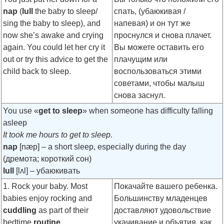
nap
(
lull
the baby to sleep/
спать, (убаюкивая /
sing the baby to sleep), and
напевая) и он тут же
now she’s awake and crying
проснулся и снова плачет.
again. You could let her cry it
Вы можете оставить его
out or try this advice to get the
плачущим или
child back to sleep.
воспользоваться этими
советами, чтобы малыш
снова заснул.
You use «
get to sleep
» when someone has difficulty falling
asleep
It took me hours to get to sleep.
nap
[næp]
– a short sleep, especially during the day
(дремота; короткий сон)
lull
[lʌl]
– убаюкивать
1. Rock your baby. Most
Покачайте вашего ребенка.
babies enjoy rocking and
Большинству младенцев
cuddling
as part of their
доставляют удовольствие
bedtime
routine
.
укачивание и объятия, как