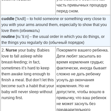
часть привычных процедур
перед сном.
cuddle
[‘kʌdl]
– to hold someone or something very close to
you with your arms around them, especially to show that you
love them (обнимать)
routine
[ruː’tiːn]
– the usual order in which you do things, or
the things you regularly do (обычный порядок)
2.
Nurse
your baby. Babies
Покормите вашего ребенка.
love to fall asleep while
Дети любят засыпать во
breast-feeding; in fact,
время кормления грудью;
sometimes it’s hard to keep
фактически, иногда бывает
them awake long enough to
сложно не дать ребенку
finish a meal. But don’t let this
уснуть до окончания
become such a habit that your
кормления. Но не
baby will never sleep without
допустите, чтобы вошло в
nursing first.
привычку, что ваш ребенок
не может заснуть без
предварительного