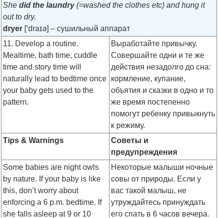
She
did the laundry
(=washed the clothes etc) and hung it
out to dry.
dryer
[‘draɪə]
– сушильный аппарат
11. Develop a routine.
Выработайте привычку.
Mealtime, bath time, cuddle
Совершайте одни и те же
time and story time will
действия незадолго до сна:
naturally lead to bedtime once
кормление, купание,
your baby gets used to the
объятия и сказки в одно и то
pattern.
же время постепенно
помогут ребенку привыкнуть
к режиму.
Tips & Warnings
Советы и
предупреждения
Some babies are night owls
Некоторые малыши ночные
by nature. If your baby is like
совы от природы. Если у
this, don’t worry about
вас такой малыш, не
enforcing a 6 p.m. bedtime. If
утруждайтесь принуждать
she falls asleep at 9 or 10
его спать в 6 часов вечера.