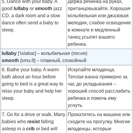
5. Dance with your baby. A
Держа ребенка на руках,
good
lullaby
or
smooth
jazz
пританцовывайте. Хорошая
CD, a dark room and a slow
колыбельная или джазовая
dance often send a baby to
мелодия, слабое освещение
sleep.
в комнате и медленный
танец усыпят вашего
ребенка.
lullaby
[‘lʌləbaɪ]
– колыбельная (песня)
smooth
[smuːð]
– плавный, спокойный
6. Bathe your baby. A warm
Искупайте младенца.
bath about an hour before
Теплая ванна примерно за
going to bed is a great way to
час до укладывания –
relax your baby and help her
хороший способ расслабить
sleep.
ребенка и помочь ему
уснуть.
7. Go for a drive or walk. Many
Прокатитесь на машине или
babies who
resist
falling
сходите на прогулку. Многие
asleep in a
crib
or bed will
младенцы, которые