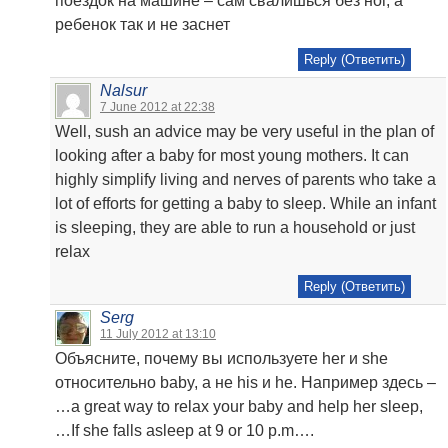
поездок на машине – сам свалишься без ног, а
ребенок так и не заснет
Reply (Ответить)
Nalsur
7 June 2012 at 22:38
Well, sush an advice may be very useful in the plan of
looking after a baby for most young mothers. It can
highly simplify living and nerves of parents who take a
lot of efforts for getting a baby to sleep. While an infant
is sleeping, they are able to run a household or just
relax
Reply (Ответить)
Serg
11 July 2012 at 13:10
Объясните, почему вы используете her и she
относительно baby, а не his и he. Например здесь –
…a great way to relax your baby and help her sleep,
…If she falls asleep at 9 or 10 p.m….