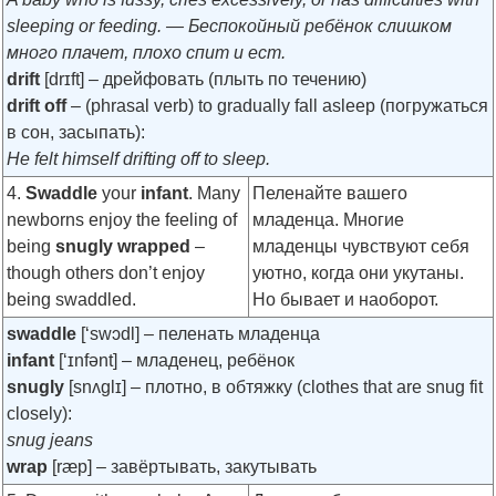
sleeping or feeding. — Беспокойный ребёнок слишком
много плачет, плохо спит и ест.
drift
[drɪft]
– дрейфовать (плыть по течению)
drift off
– (phrasal verb) to gradually fall asleep (погружаться
в сон, засыпать):
He felt himself drifting off to sleep.
4.
Swaddle
your
infant
. Many
Пеленайте вашего
newborns enjoy the feeling of
младенца. Многие
being
snugly wrapped
–
младенцы чувствуют себя
though others don’t enjoy
уютно, когда они укутаны.
being swaddled.
Но бывает и наоборот.
swaddle
[‘swɔdl]
– пеленать младенца
infant
[‘ɪnfənt]
– младенец, ребёнок
snugly
[snʌglɪ]
– плотно, в обтяжку (clothes that are snug fit
closely):
snug jeans
wrap
[ræp]
– завёртывать, закутывать