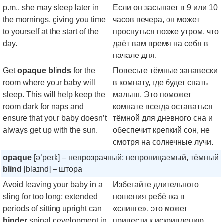
p.m., she may sleep later in
Если он засыпает в 9 или 10
the mornings, giving you time
часов вечера, он может
to yourself at the start of the
проснуться позже утром, что
day.
даёт вам время на себя в
начале дня.
Get
opaque blinds
for the
Повесьте тёмные занавески
room where your baby will
в комнату, где будет спать
sleep. This will help keep the
малыш. Это поможет
room dark for naps and
комнате всегда оставаться
ensure that your baby doesn’t
тёмной для дневного сна и
always get up with the sun.
обеспечит крепкий сон, не
смотря на солнечные лучи.
opaque
[ə’peɪk]
– непрозрачный; непроницаемый, тёмный
blind
[blaɪnd]
– штора
Avoid leaving your baby in a
Избегайте длительного
sling for too long; extended
ношения ребёнка в
periods of sitting upright can
«слинге», это может
hinder
spinal development in
привести к искривлению