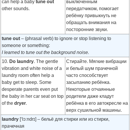
can help a baby
tune out
выключенным
other sounds.
передатчиком, помогает
ребёнку привыкнуть не
обращать внимания на
посторонние звуки.
tune out
– (phrasal verb) to ignore or stop listening to
someone or something:
I learned to tune out the background noise.
10.
Do laundry
. The gentle
Стирайте. Мягкие вибрации
vibration and white noise of a
и белый шум прачечной
laundry room often help a
часто способствует
baby get to sleep. Some
засыпанию ребёнка.
desperate parents even put
Некоторые отчаянные
the baby in her car seat on top
родители даже кладут
of the
dryer
.
ребёнка в его автокресле на
верх сушильной машины.
laundry
[‘lɔːndrɪ]
– бельё для стирки или из стирки,
прачечная