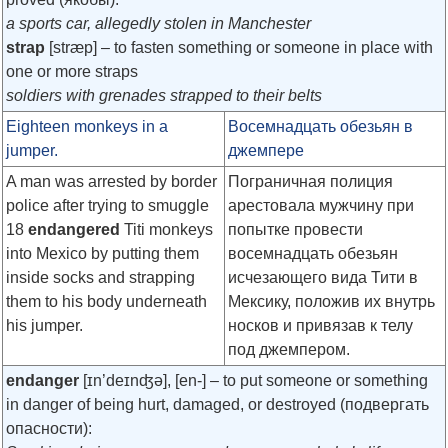
a sports car, allegedly stolen in Manchester
strap
[stræp]
– to fasten something or someone in place with
one or more straps
soldiers with grenades strapped to their belts
Eighteen monkeys in a
Восемнадцать обезьян в
jumper.
джемпере
A man was arrested by border
Пограничная полиция
police after trying to smuggle
арестовала мужчину при
18
endangered
Titi monkeys
попытке провести
into Mexico by putting them
восемнадцать обезьян
inside socks and strapping
исчезающего вида Тити в
them to his body underneath
Мексику, положив их внутрь
his jumper.
носков и привязав к телу
под джемпером.
endanger
[ɪn’deɪnʤə]
,
[en-]
– to put someone or something
in danger of being hurt, damaged, or destroyed (подвергать
опасности):