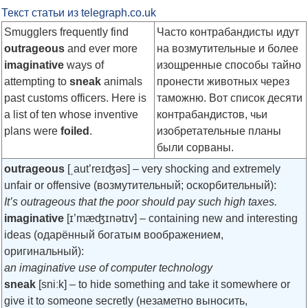
Текст статьи из telegraph.co.uk
Smugglers frequently find
Часто контрабандисты идут
outrageous
and ever more
на возмутительные и более
imaginative
ways of
изощренные способы тайно
attempting to
sneak
animals
пронести животных через
past customs officers. Here is
таможню. Вот список десяти
a list of ten whose inventive
контрабандистов, чьи
plans were
foiled
.
изобретательные планы
были сорваны.
outrageous
[ˌaut’reɪʤəs]
– very shocking and extremely
unfair or offensive (возмутительный; оскорбительный):
It’s outrageous that the poor should pay such high taxes.
imaginative
[ɪ’mæʤɪnətɪv]
– containing new and interesting
ideas (одарённый богатым воображением,
оригинальный):
an imaginative use of computer technology
sneak
[sniːk]
– to hide something and take it somewhere or
give it to someone secretly (незаметно выносить,