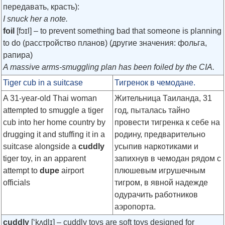
передавать, красть):
I snuck her a note.
foil
[fɔɪl]
– to prevent something bad that someone is planning
to do (расстройство планов) (другие значения: фольга,
рапира)
A massive arms-smuggling plan has been foiled by the CIA.
Tiger cub in a suitcase
Тигренок в чемодане.
A 31-year-old Thai woman
Жительница Таиланда, 31
attempted to smuggle a tiger
год, пыталась тайно
cub into her home country by
провести тигренка к себе на
drugging it and stuffing it in a
родину, предварительно
suitcase alongside a
cuddly
усыпив наркотиками и
tiger toy, in an apparent
запихнув в чемодан рядом с
attempt to
dupe
airport
плюшевым игрушечным
officials
тигром, в явной надежде
одурачить работников
аэропорта.
cuddly
[‘kʌdlɪ]
– cuddly toys are soft toys designed for