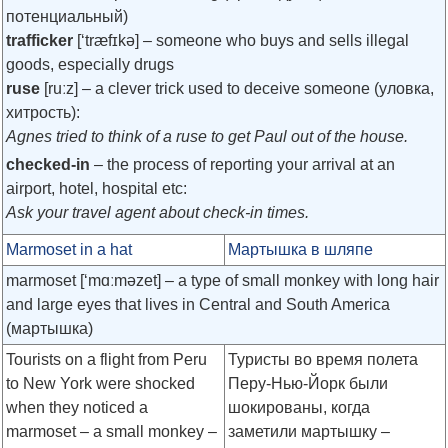
потенциальный)
trafficker
[‘træfɪkə]
– someone who buys and sells illegal
goods, especially drugs
ruse
[ruːz]
– a clever trick used to deceive someone (уловка,
хитрость):
Agnes tried to think of a ruse to get Paul out of the house.
checked-in
– the process of reporting your arrival at an
airport, hotel, hospital etc:
Ask your travel agent about check-in times.
Marmoset in a hat
Мартышка в шляпе
marmoset
[‘mɑːməzet]
– a type of small monkey with long hair
and large eyes that lives in Central and South America
(мартышка)
Tourists on a flight from Peru
Туристы во время полета
to New York were shocked
Перу-Нью-Йорк были
when they noticed a
шокированы, когда
marmoset – a small monkey –
заметили мартышку –