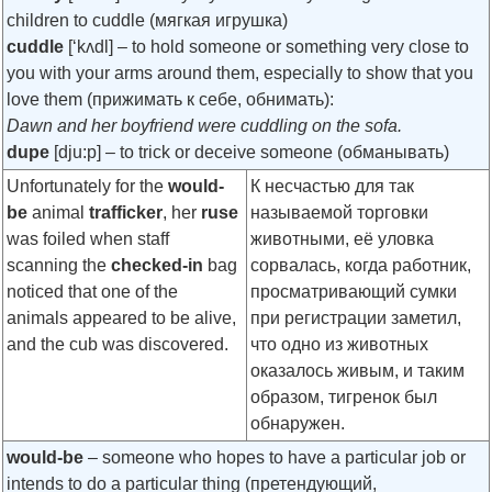
children to cuddle (мягкая игрушка)
cuddle
[‘kʌdl]
– to hold someone or something very close to
you with your arms around them, especially to show that you
love them (прижимать к себе, обнимать):
Dawn and her boyfriend were cuddling on the sofa.
dupe
[dju:p]
– to trick or deceive someone (обманывать)
Unfortunately for the
would-
К несчастью для так
be
animal
trafficker
, her
ruse
называемой торговки
was foiled when staff
животными, её уловка
scanning the
checked-in
bag
сорвалась, когда работник,
noticed that one of the
просматривающий сумки
animals appeared to be alive,
при регистрации заметил,
and the cub was discovered.
что одно из животных
оказалось живым, и таким
образом, тигренок был
обнаружен.
would-be
– someone who hopes to have a particular job or
intends to do a particular thing (претендующий,