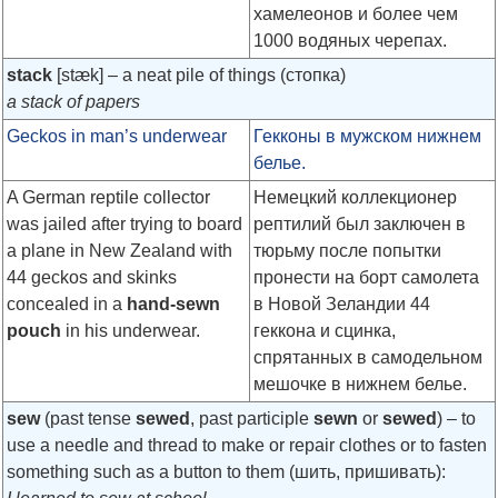
хамелеонов и более чем
1000 водяных черепах.
stack
[stæk]
– a neat pile of things (стопка)
a stack of papers
Geckos in man’s underwear
Гекконы в мужском нижнем
белье.
A German reptile collector
Немецкий коллекционер
was jailed after trying to board
рептилий был заключен в
a plane in New Zealand with
тюрьму после попытки
44 geckos and skinks
пронести на борт самолета
concealed in a
hand-sewn
в Новой Зеландии 44
pouch
in his underwear.
геккона и сцинка,
спрятанных в самодельном
мешочке в нижнем белье.
sew
(past tense
sewed
, past participle
sewn
or
sewed
) – to
use a needle and thread to make or repair clothes or to fasten
something such as a button to them (шить, пришивать):