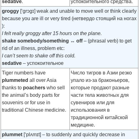
sedative
.
успокоительного средства.
groggy
[‘grɔgɪ]
weak and unable to move well or think clearly
because you are ill or very tired (нетвердо стоящий на ногах
):
I felt really groggy after 15 hours on the plane.
shake somebody/something ↔ off
– (phrasal verb) to get
rid of an illness, problem etc:
I can’t seem to shake off this cold.
sedative
– успокоительное
Tiger numbers have
Число тигров в Азии резко
plummeted
all over Asia
упало из-за браконьеров,
thanks to
poachers
who sell
которые продают разные
the animal’s body parts for
части тела животных для
souvenirs or for use in
сувениров или для
traditional Chinese medicine.
использования в
традиционной китайской
медицине.
plummet
[‘plʌmɪt]
– to suddenly and quickly decrease in