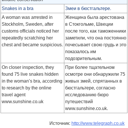
Snakes in a bra
Змеи в бюстгальтере.
A woman was arrested in
Женщина была арестована
Stockholm, Sweden, after
в Стокгольме, Швеции
customs officials noticed her
после того, как таможенники
repeatedly scratching her
заметили, что она постоянно
chest and became suspicious.
почесывает свою грудь и это
показалось им
подозрительным.
On closer inspection, they
При более тщательном
found 75 live snakes hidden
осмотре они обнаружили 75
in the woman’s bra, according
живых змей, спрятанных в
to research by the online
бюстгальтере, согласно
travel agent
исследованию бюро
www.sunshine.co.uk
путешествий
www.sunshine.co.uk.
Источник:
http://www.telegraph.co.uk