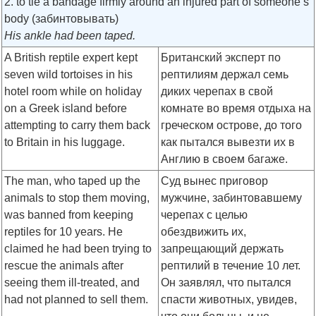
2. to tie a bandage firmly around an injured part of someone’s
body (забинтовывать)
His ankle had been taped.
A British reptile expert kept
Британский эксперт по
seven wild tortoises in his
рептилиям держал семь
hotel room while on holiday
диких черепах в свой
on a Greek island before
комнате во время отдыха на
attempting to carry them back
греческом острове, до того
to Britain in his luggage.
как пытался вывезти их в
Англию в своем багаже.
The man, who taped up the
Суд вынес приговор
animals to stop them moving,
мужчине, забинтовавшему
was banned from keeping
черепах с целью
reptiles for 10 years. He
обездвижить их,
claimed he had been trying to
запрещающий держать
rescue the animals after
рептилий в течение 10 лет.
seeing them ill-treated, and
Он заявлял, что пытался
had not planned to sell them.
спасти животных, увидев,