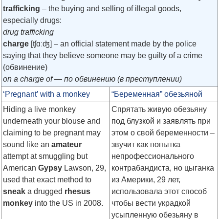
trafficking
– the buying and selling of illegal goods,
especially drugs:
drug trafficking
charge
[ʧɑːʤ]
– an official statement made by the police
saying that they believe someone may be guilty of a crime
(обвинение)
on a charge of — по обвинению (в преступлении)
‘Pregnant’ with a monkey
“Беременная” обезьяной
Hiding a live monkey
Спрятать живую обезьяну
underneath your blouse and
под блузкой и заявлять при
claiming to be pregnant may
этом о свой беременности –
sound like an
amateur
звучит как попытка
attempt at smuggling but
непрофессионального
American
Gypsy
Lawson, 29,
контрабандиста, но цыганка
used that exact method to
из Америки, 29 лет,
sneak
a drugged
rhesus
использовала этот способ
monkey
into the US in 2008.
чтобы вести украдкой
усыпленную обезьяну в