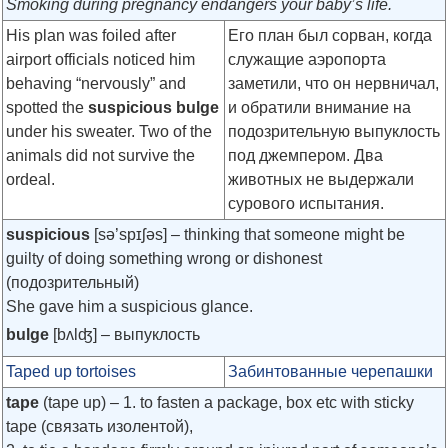
Smoking during pregnancy endangers your baby’s life.
His plan was foiled after
Его план был сорван, когда
airport officials noticed him
служащие аэропорта
behaving “nervously” and
заметили, что он нервничал,
spotted the
suspicious bulge
и обратили внимание на
under his sweater. Two of the
подозрительную выпуклость
animals did not survive the
под джемпером. Два
ordeal.
животных не выдержали
сурового испытания.
suspicious
[sə’spɪʃəs]
– thinking that someone might be
guilty of doing something wrong or dishonest
(подозрительный)
She gave him a suspicious glance.
bulge
[bʌlʤ] – выпуклость
Taped up tortoises
Забинтованные черепашки
tape
(tape up) – 1. to fasten a package, box etc with sticky
tape (связать изолентой),