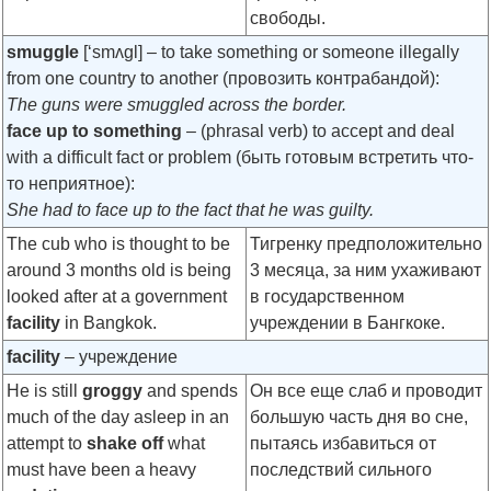
свободы.
smuggle
[‘smʌgl]
– to take something or someone illegally
from one country to another (провозить контрабандой):
The guns were smuggled across the border.
face up to something
– (phrasal verb) to accept and deal
with a difficult fact or problem (быть готовым встретить что-
то неприятное):
She had to face up to the fact that he was guilty.
The cub who is thought to be
Тигренку предположительно
around 3 months old is being
3 месяца, за ним ухаживают
looked after at a government
в государственном
facility
in Bangkok.
учреждении в Бангкоке.
facility
– учреждение
He is still
groggy
and spends
Он все еще слаб и проводит
much of the day asleep in an
большую часть дня во сне,
attempt to
shake off
what
пытаясь избавиться от
must have been a heavy
последствий сильного