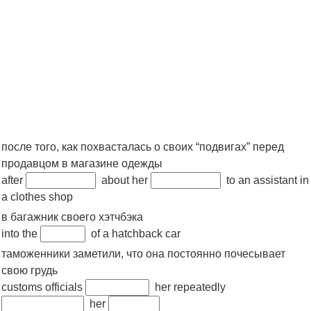
после того, как похвасталась о своих “подвигах” перед
продавцом в магазине одежды
after
about her
to an assistant in
a clothes shop
в багажник своего хэтчбэка
into the
of a hatchback car
таможенники заметили, что она постоянно почесывает
свою грудь
customs officials
her repeatedly
her