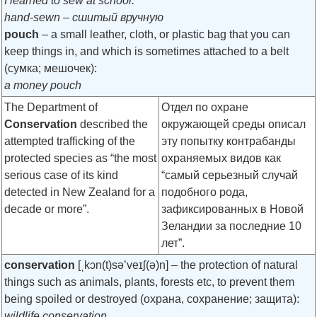
I learned to sew at school.
hand-sewn – сшитый вручную
pouch
– a small leather, cloth, or plastic bag that you can
keep things in, and which is sometimes attached to a belt
(сумка; мешочек):
a money pouch
The Department of
Отдел по охране
Conservation
described the
окружающей среды описал
attempted trafficking of the
эту попытку контрабанды
protected species as “the most
охраняемых видов как
serious case of its kind
“самый серьезный случай
detected in New Zealand for a
подобного рода,
decade or more”.
зафиксированных в Новой
Зеландии за последние 10
лет”.
сonservation
[ˌkɔn(t)sə’veɪʃ(ə)n]
– the protection of natural
things such as animals, plants, forests etc, to prevent them
being spoiled or destroyed (охрана, сохранение; защита):
wildlife conservation