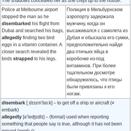
The shadows concealed her as she crept up to the house.
Police at Melbourne airport
Полиция в Мельбурнском
stopped the man as he
аэропорту задержала
disembarked
his flight from
мужчину, когда он
Dubai and searched his bags,
высаживался с самолета из
allegedly
finding two bird
Дубая и обыскала его сумки,
eggs in a vitamin container. A
предположительно найдя
closer search revealed the
два птичьих яйца в
birds
strapped
to his legs.
коробочке из-под
витаминов. При более
тщательном досмотре
обнаружилось, что птицы
были привязаны к его
ногам.
disembark
[ˌdɪsɪm’bɑːk]
– to get off a ship or aircraft (≠
embark)
allegedly
[ə’leʤɪdlɪ]
– (formal) used when reporting
something that people say is true, although it has not been
proved (якобы):