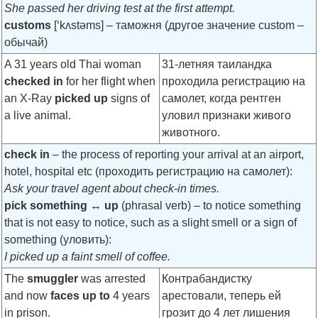
She passed her driving test at the first attempt.
customs
[‘kʌstəms]
– таможня (другое значение custom –
обычай)
A 31 years old Thai woman
31-летняя таиландка
checked in
for her flight when
проходила регистрацию на
an X-Ray
picked up
signs of
самолет, когда рентген
a live animal.
уловил признаки живого
животного.
check in
– the process of reporting your arrival at an airport,
hotel, hospital etc (проходить регистрацию на самолет):
Ask your travel agent about check-in times.
pick something ↔ up
(phrasal verb) – to notice something
that is not easy to notice, such as a slight smell or a sign of
something (уловить):
I picked up a faint smell of coffee.
The
smuggler
was arrested
Контрабандистку
and now
faces up to
4 years
арестовали, теперь ей
in prison.
грозит до 4 лет лишения