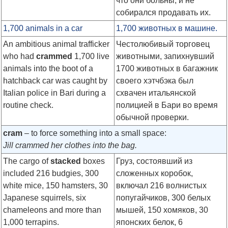
что они больны, и не
собирался продавать их.
1,700 animals in a car
1,700 животных в машине.
An ambitious animal trafficker
Честолюбивый торговец
who had
crammed
1,700 live
животными, запихнувший
animals into the boot of a
1700 животных в багажник
hatchback car was caught by
своего хэтчбэка был
Italian police in Bari during a
схвачен итальянской
routine check.
полицией в Бари во время
обычной проверки.
cram
– to force something into a small space:
Jill crammed her clothes into the bag.
The cargo of
stacked
boxes
Груз, состоявший из
included 216 budgies, 300
сложенных коробок,
white mice, 150 hamsters, 30
включал 216 волнистых
Japanese squirrels, six
попугайчиков, 300 белых
chameleons and more than
мышей, 150 хомяков, 30
1,000 terrapins.
японских белок, 6