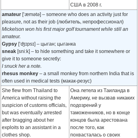
США в 2008 г.
amateur
[‘æmətə]
– someone who does an activity just for
pleasure, not as their job (любитель, непрофессионал)
Mickelson won his first major golf tournament while still an
amateur.
Gypsy
[‘ʤɪpsɪ]
– цыган; цыганка
sneak
[sniːk]
– to hide something and take it somewhere or
give it to someone secretly:
I snuck her a note.
rhesus monkey
– a small monkey from northern India that is
often used in medical tests (макак-резус)
She flew from Thailand to
Она летела из Таиланда в
America without raising the
Америку, не вызвав никаких
suspicion of customs officials,
подозрений у
but was eventually arrested
таможенников, но в конце
after bragging about her
концов была арестована
exploits to an assistant in a
после того, как
clothes shop.
похвасталась о своих