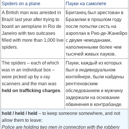
Spiders on a plane
Пауки на самолете
A British man was arrested in
Британец был арестован в
Brazil last year after trying to
Бразилии в прошлом году
board an aeroplane in Rio de
после попытки сесть на
Janeiro with two suitcases
аэроплан в Рио-де-Жанейро
filled with more than 1,000 live
с двумя чемоданами,
spiders.
наполненными более чем
тысячей живых пауков.
The spiders – each of which
Пауки, каждый из которых
was in an individual box –
был в индивидуальном
were picked up by x-ray
контейнере, были найдены
scanners and the man was
рентгеновским
held on
trafficking charges
.
обследованием и мужчину
задержали на основании
обвинения в контрабанде.
hold / held / held
– to keep someone somewhere, and not
allow them to leave:
Police are holding two men in connection with the robbery