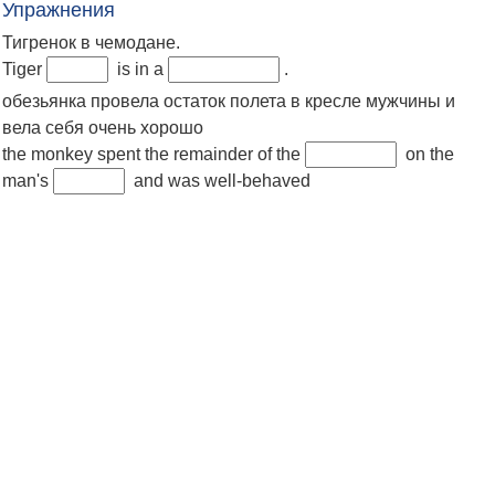
Упражнения
Тигренок в чемодане.
Tiger
is in a
.
обезьянка провела остаток полета в кресле мужчины и
вела себя очень хорошо
the monkey spent the remainder of the
on the
man's
and was well-behaved