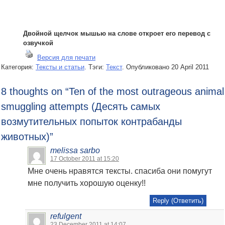
Двойной щелчок мышью на слове откроет его перевод с
озвучкой
Версия для печати
Категория:
Тексты и статьи
. Тэги:
Текст
.
Опубликовано
20 April 2011
8 thoughts on “
Ten of the most outrageous animal
smuggling attempts (Десять самых
возмутительных попыток контрабанды
животных)
”
melissa sarbo
17 October 2011 at 15:20
Мне очень нравятся тексты. спасиба они помугут
мне получить хорошую оценку!!
Reply (Ответить)
refulgent
23 December 2011 at 14:07