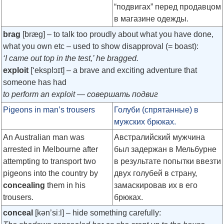
“подвигах” перед продавцом
в магазине одежды.
brag
[bræg]
– to talk too proudly about what you have done,
what you own etc – used to show disapproval (= boast):
‘I came out top in the test,’ he bragged.
exploit
[‘eksplɔɪt]
– a brave and exciting adventure that
someone has had
to perform an exploit — совершать подвиг
Pigeons in man’s trousers
Голуби (спрятанные) в
мужских брюках.
An Australian man was
Австралийский мужчина
arrested in Melbourne after
был задержан в Мельбурне
attempting to transport two
в результате попытки ввезти
pigeons into the country by
двух голубей в страну,
concealing
them in his
замаскировав их в его
trousers.
брюках.
conceal
[kən’siːl]
– hide something carefully: