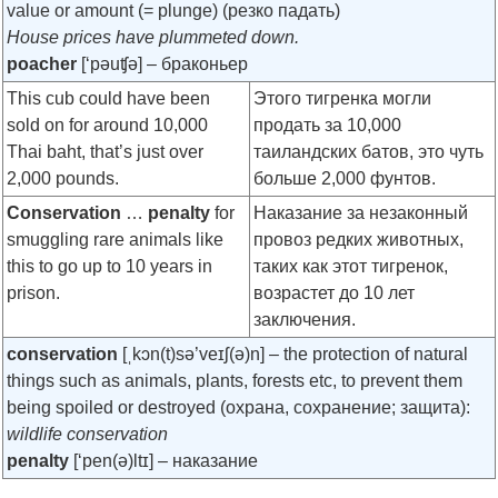
value or amount (= plunge) (резко падать)
House prices have plummeted down.
poacher
[‘pəuʧə]
– браконьер
This cub could have been
Этого тигренка могли
sold on for around 10,000
продать за 10,000
Thai baht, that’s just over
таиландских батов, это чуть
2,000 pounds.
больше 2,000 фунтов.
Conservation
…
penalty
for
Наказание за незаконный
smuggling rare animals like
провоз редких животных,
this to go up to 10 years in
таких как этот тигренок,
prison.
возрастет до 10 лет
заключения.
conservation
[ˌkɔn(t)sə’veɪʃ(ə)n]
– the protection of natural
things such as animals, plants, forests etc, to prevent them
being spoiled or destroyed (охрана, сохранение; защита):
wildlife conservation
penalty
[‘pen(ə)ltɪ]
– наказание