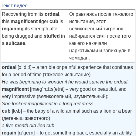
Текст видео
Recovering from its
ordeal
,
Оправляясь после тяжелого
this
magnificent
tiger
cub
is
испытания, этот
regaining
its strength after
великолепный тигренок
being drugged and
stuffed
in
набирается сил, после того
a
suitcase
.
как его накачали
наркотиками и запихнули в
чемодан.
ordeal
[ɔː’diːl]
– a terrible or painful experience that continues
for a period of time (тяжелое испытание)
He was beginning to wonder if he would survive the ordeal.
magnificent
[mæg’nɪfɪs(ə)nt]
– very good or beautiful, and
very impressive (великолепный, изумительный):
She looked magnificent in a long red dress.
cub
[kʌb]
– the baby of a wild animal such as a lion or a bear
(детеныш животного)
a five-month old lion cub
regain
[rɪ’geɪn]
– to get something back, especially an ability