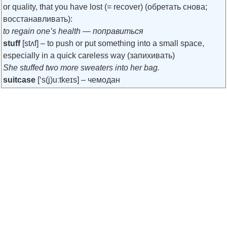
or quality, that you have lost (= recover) (обретать снова;
восстанавливать):
to regain one’s health — поправиться
stuff
[stʌf]
– to push or put something into a small space,
especially in a quick careless way (запихивать)
She stuffed two more sweaters into her bag.
suitcase
[‘s(j)uːtkeɪs]
– чемодан