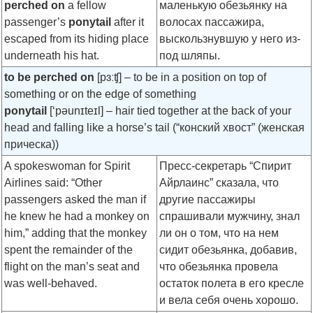
perched on
a fellow
маленькую обезьянку на
passenger’s
ponytail
after it
волосах пассажира,
escaped from its hiding place
выскользнувшую у него из-
underneath his hat.
под шляпы.
to be perched on
[pɜːʧ]
– to be in a position on top of
something or on the edge of something
ponytail
[‘pəunɪteɪl]
– hair tied together at the back of your
head and falling like a horse’s tail (“конский хвост” (женская
прическа))
A spokeswoman for Spirit
Пресс-секретарь “Спирит
Airlines said: “Other
Айрлаинс” сказала, что
passengers asked the man if
другие пассажиры
he knew he had a monkey on
спрашивали мужчину, знал
him,” adding that the monkey
ли он о том, что на нем
spent the remainder of the
сидит обезьянка, добавив,
flight on the man’s seat and
что обезьянка провела
was well-behaved.
остаток полета в его кресле
и вела себя очень хорошо.