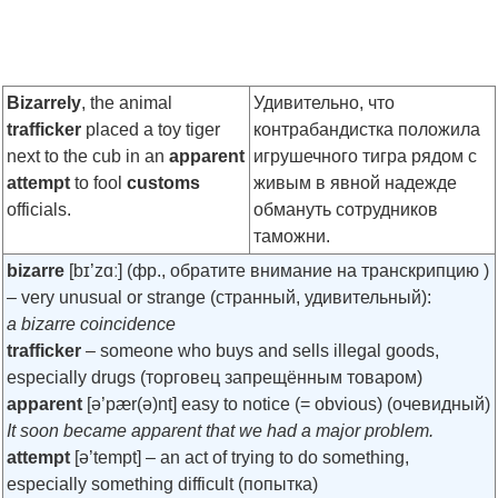
Bizarrely
, the animal
Удивительно, что
trafficker
placed a toy tiger
контрабандистка положила
next to the cub in an
apparent
игрушечного тигра рядом с
attempt
to fool
customs
живым в явной надежде
officials.
обмануть сотрудников
таможни.
bizarre
[bɪ’zɑː]
(фр., обратите внимание на транскрипцию )
– very unusual or strange (странный, удивительный):
a bizarre coincidence
trafficker
– someone who buys and sells illegal goods,
especially drugs (торговец запрещённым товаром)
apparent
[ə’pær(ə)nt]
easy to notice (= obvious) (очевидный)
It soon became apparent that we had a major problem.
attempt
[ə’tempt]
– an act of trying to do something,
especially something difficult (попытка)