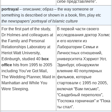
себе представляете”.
portrayal
– описание; образ – the way someone or
something is described or shown in a book, film, play etc
the newspapers’ portrayal of Islamic culture
For the first part of the study,
В первой части своего
Dr Holmes and colleagues at
исследования доктор Холмс
the Family and Personal
и его коллеги из
Relationships Laboratory at
Лаборатории Семьи и
Heriot Watt University,
Личностных отношений,
Edinburgh, studied 40
box
университета Хэрриот Уот,
office
hits from 1995 to 2005
Эдинбург, обнаружили
including You’ve Got Mail,
влияние 40 популярных
The Wedding Planner, Maid in
фильмов, которые
Manhattan and While You
стартовали с 1995 по 2005,
Were Sleeping.
включая “Вам письмо”,
“Свадебный переполох”,
“Госпожа горничная” и “Пока
ты спал”.