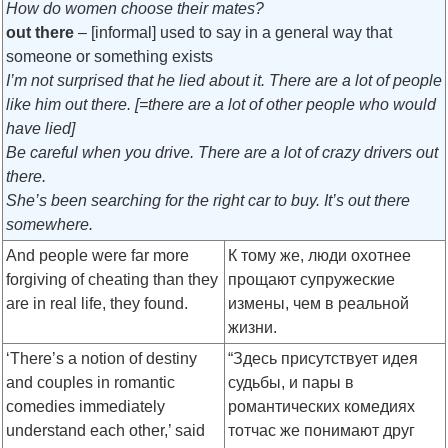
How do women choose their mates?
out there
– [informal] used to say in a general way that
someone or something exists
I’m not surprised that he lied about it. There are a lot of people
like him out there. [=there are a lot of other people who would
have lied]
Be careful when you drive. There are a lot of crazy drivers out
there.
She’s been searching for the right car to buy. It’s out there
somewhere.
And people were far more
К тому же, люди охотнее
forgiving of cheating than they
прощают супружеские
are in real life, they found.
измены, чем в реальной
жизни.
‘There’s a notion of destiny
“Здесь присутствует идея
and couples in romantic
судьбы, и пары в
comedies immediately
романтических комедиях
understand each other,’ said
тотчас же понимают друг