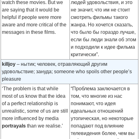
watch these movies. But we
людей удовольствия, и это
are saying that it would be
не значит, что им не стоит
helpful if people were more
смотреть фильмы такого
aware and more critical of the
жанра. Но хочется сказать,
messages in these films.
что было бы гораздо лучше,
если бы люди знали об этом
и подходили к идее фильма
критически”.
killjoy
– нытик; человек, отравляющий другим
удовольствие; зануда; someone who spoils other people’s
pleasure
‘The problem is that while
“Проблема заключается в
most of us know that the idea
том, что многие из нас
of a perfect relationship is
понимают, что идея
unrealistic, some of us are still
идеальных отношений
more influenced by media
утопическая, но некоторые
portrayals
than we realise.’
попадают под влияние
телевидения более, чем вы