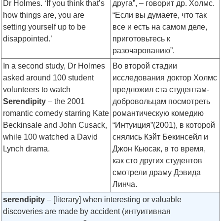
Dr Holmes. ‘If you think that’s
друга”, – говорит др. Холмс.
how things are, you are
“Если вы думаете, что так
setting yourself up to be
все и есть на самом деле,
disappointed.’
приготовьтесь к
разочарованию”.
In a second study, Dr Holmes
Во второй стадии
asked around 100 student
исследования доктор Холмс
volunteers to watch
предложил ста студентам-
Serendipity
– the 2001
добровольцам посмотреть
romantic comedy starring Kate
романтическую комедию
Beckinsale and John Cusack,
“Интуиция”(2001), в которой
while 100 watched a David
снялись Кэйт Бекинсейл и
Lynch drama.
Джон Кьюсак, в то время,
как сто других студентов
смотрели драму Дэвида
Линча.
serendipity
– [literary] when interesting or valuable
discoveries are made by accident (интуитивная