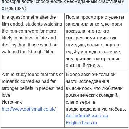
прозорливость; способность к неожиданным счастливым
открытиям)
In a questionnaire after the
После просмотра студенты
film ended, students watching
заполнили анкету, которая
the rom-com were far more
показала, что те, кто
likely to believe in fate and
смотрел романтическую
destiny than those who had
комедию, больше верят в
watched the ‘straight’ film.
судьбу и предназначение,
чем зрители, смотревшие
обычный фильм.
A third study found that fans of
В ходе заключительной
romantic comedies had far
части исследования
stronger beliefs in predestined
выяснилось, что любители
love.
романтических комедий,
Источник:
слепо верят в
http://www.dailymail.co.uk/
предопределенную любовь.
Английский язык на
EnglishTexts.ru