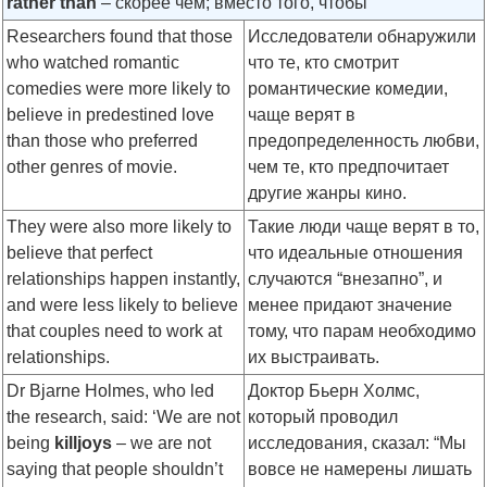
rather than
– скорее чем; вместо того, чтобы
Researchers found that those
Исследователи обнаружили
who watched romantic
что те, кто смотрит
comedies were more likely to
романтические комедии,
believe in predestined love
чаще верят в
than those who preferred
предопределенность любви,
other genres of movie.
чем те, кто предпочитает
другие жанры кино.
They were also more likely to
Такие люди чаще верят в то,
believe that perfect
что идеальные отношения
relationships happen instantly,
случаются “внезапно”, и
and were less likely to believe
менее придают значение
that couples need to work at
тому, что парам необходимо
relationships.
их выстраивать.
Dr Bjarne Holmes, who led
Доктор Бьерн Холмс,
the research, said: ‘We are not
который проводил
being
killjoys
– we are not
исследования, сказал: “Мы
saying that people shouldn’t
вовсе не намерены лишать