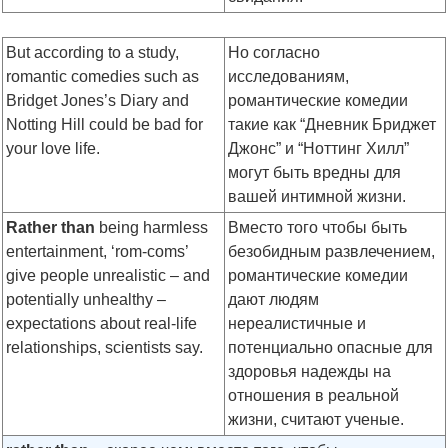
But according to a study,
Но согласно
romantic comedies such as
исследованиям,
Bridget Jones’s Diary and
романтические комедии
Notting Hill could be bad for
такие как “Дневник Бриджет
your love life.
Джонс” и “Ноттинг Хилл”
могут быть вредны для
вашей интимной жизни.
Rather than
being harmless
Вместо того чтобы быть
entertainment, ‘rom-coms’
безобидным развлечением,
give people unrealistic – and
романтические комедии
potentially unhealthy –
дают людям
expectations about real-life
нереалистичные и
relationships, scientists say.
потенциально опасные для
здоровья надежды на
отношения в реальной
жизни, считают ученые.