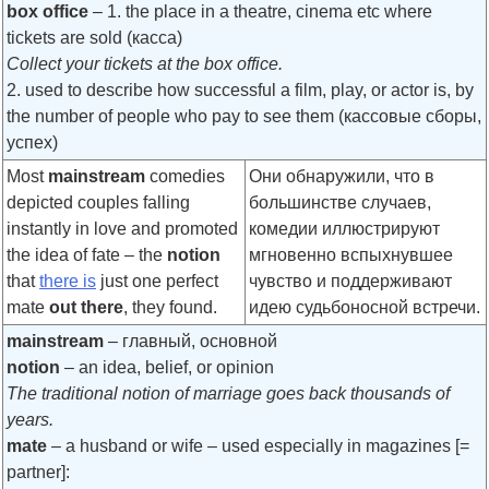
box office
– 1. the place in a theatre, cinema etc where
tickets are sold (касса)
Collect your tickets at the box office.
2. used to describe how successful a film, play, or actor is, by
the number of people who pay to see them (кассовые сборы,
успех)
Most
mainstream
comedies
Они обнаружили, что в
depicted couples falling
большинстве случаев,
instantly in love and promoted
комедии иллюстрируют
the idea of fate – the
notion
мгновенно вспыхнувшее
that
there is
just one perfect
чувство и поддерживают
mate
out there
, they found.
идею судьбоносной встречи.
mainstream
– главный, основной
notion
– an idea, belief, or opinion
The traditional notion of marriage goes back thousands of
years.
mate
– a husband or wife – used especially in magazines [=
partner]: