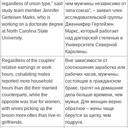
regardless of union type,” said
чем мужчины независимо от
study team member Jennifer
типа союза”, – заявил член
Gerteisen Marks, who is
исследовательской группы
working on a doctorate degree
Дженнифер Гертейзен
at North Carolina State
Маркс, который работает
University.
над докторской степенью в
Университете Северной
Каролины.
Regardless of the couples’
Вне зависимости от
relative earnings or work
соотношения заработка или
hours, cohabiting males
рабочих часов, мужчины,
reported more household
состоящие в гражданском
hours than did their married
браке, тратят на домашние
counterparts, while the
дела больше времени, чем
opposite was true for women,
мужья. Для женщин верно
with wives picking up the
обратное – жены чаще
broom more often than live-in
берутся за щетку, чем
girlfriends.
подруги.