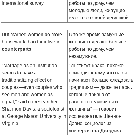
international survey.
работы по дому, чем
молодые люди, живущие
вместе со своей девушкой.
But married women do more
В то же время замужние
housework than their live-in
женщины делают больше
counterparts
.
работы по дому, чем
незамужние.
“Marriage as an institution
“Институт брака, похоже,
seems to have a
приводит к тому, что пары
traditionalizing effect on
начинают больше следовать
couples—even couples who
традициям — даже те пары,
see men and women as
которые признают
equal,” said co-researcher
равенство мужчины и
Shannon Davis, a sociologist
женщины” — говорит
at George Mason University in
исследователь Шеннон
Virginia.
Дэвис, социолог из
университета Джорджа