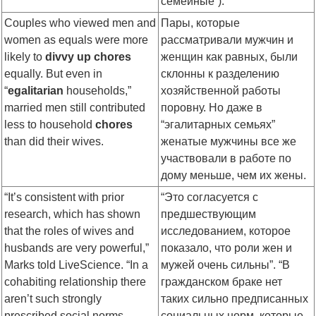
семейные”).
Couples who viewed men and
Пары, которые
women as equals were more
рассматривали мужчин и
likely to
divvy up chores
женщин как равных, были
equally. But even in
склонны к разделению
“
egalitarian
households,”
хозяйственной работы
married men still contributed
поровну. Но даже в
less to household
chores
“эгалитарных семьях”
than did their wives.
женатые мужчины все же
участвовали в работе по
дому меньше, чем их жены.
“It’s consistent with prior
“Это согласуется с
research, which has shown
предшествующим
that the roles of wives and
исследованием, которое
husbands are very powerful,”
показало, что роли жен и
Marks told LiveScience. “In a
мужей очень сильны”. “В
cohabiting relationship there
гражданском браке нет
aren’t such strongly
таких сильно предписанных
prescribed social norms,
социальных норм, которые