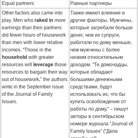
Equal partners
Равные партнеры
Other factors also came into
Также имеют влияние и
play. Men who
raked in
more
другие факторы. Мужчины,
earnings than their partners
которые загребали больше
did fewer hours of housework
денег, чем их супруги,
than men with lower relative
работали по дому меньше,
incomes. “Those in the
чем мужчины с более
household
with greater
низким относительным
resources will
leverage
those
доходом. “Те домочадцы,
resources to bargain their way
которые обладают
out of housework,” the authors
большими денежными
write in the September issue
средствами, будут
of the Journal of Family
использовать их, что бы
Issues.
купить освобождение от
работы по дому,” – пишут
авторы в сентябрьском
номере журнала “Journal of
Family Issues” (“Дела