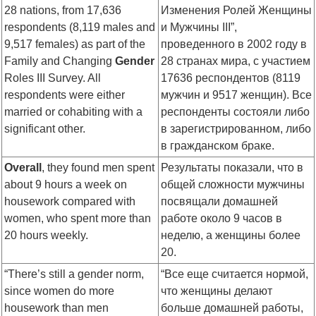
28 nations, from 17,636
Изменения Ролей Женщины
respondents (8,119 males and
и Мужчины III”,
9,517 females) as part of the
проведенного в 2002 году в
Family and Changing
Gender
28 странах мира, с участием
Roles III Survey. All
17636 респондентов (8119
respondents were either
мужчин и 9517 женщин). Все
married or cohabiting with a
респонденты состояли либо
significant other.
в зарегистрированном, либо
в гражданском браке.
Overall
, they found men spent
Результаты показали, что в
about 9 hours a week on
общей сложности мужчины
housework compared with
посвящали домашней
women, who spent more than
работе около 9 часов в
20 hours weekly.
неделю, а женщины более
20.
“There’s still a gender norm,
“Все еще считается нормой,
since women do more
что женщины делают
housework than men
больше домашней работы,