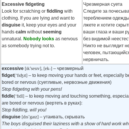
Excessive fidgeting
Чрезмерная суета
Look for scratching or
fiddling
with
Следите за почесыв
clothing. If you are lying and want to
тереблением одежды
disguise
it, keep your eyes and your
лжете и хотите скрыт
hands
calm
without
seeming
ваши глаза и ваши р
unnatural.
Nobody looks
as nervous
без видимой неестес
as somebody trying not to.
Никто не выглядит н
человек, пытающийс
нервничать.
excessive
[ɪk’sesɪv]
,
[ek-]
– чрезмерный
fidget
[‘fɪʤɪt]
– to keep moving your hands or feet, especially 
bored or nervous (суетливые, нервозные движения)
Stop fidgeting with your pens!
fiddle
[‘fɪdl]
– to keep moving and touching something, especia
are bored or nervous (вертеть в руках):
Stop fiddling, will you!
disguise
[dɪs’gaɪz]
– утаивать, скрывать
The boys disguised their laziness with a show of hard work w