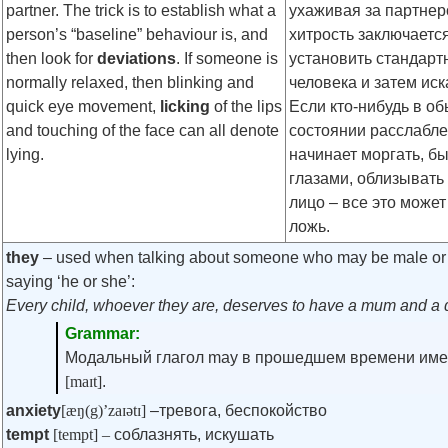
partner. The trick is to establish what a
ухаживая за партнер
person’s “baseline” behaviour is, and
хитрость заключается
then look for
deviations
. If someone is
установить стандарт
normally relaxed, then blinking and
человека и затем иск
quick eye movement,
licking
of the lips
Если кто-нибудь в о
and touching of the face can all denote
состоянии расслабле
lying.
начинает моргать, бы
глазами, облизывать 
лицо – все это может
ложь.
they
– used when talking about someone who may be male or 
saying ‘he or she’:
Every child, whoever they are, deserves to have a mum and a 
Grammar:
Модальный глагол may в прошедшем времени име
[maɪt]
.
anxiety
[æŋ(g)’zaɪətɪ]
–тревога, беспокойство
tempt
[tempt] –
соблазнять, искушать