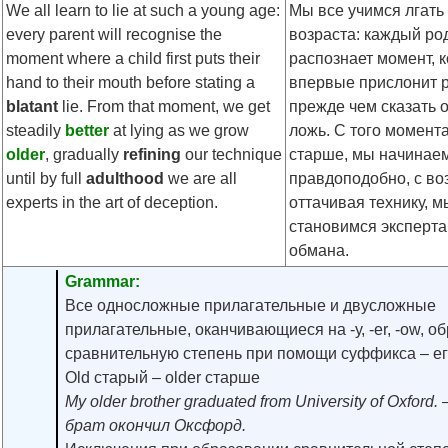
We all learn to lie at such a young age:
Мы все учимся лгать
every parent will recognise the
возраста: каждый ро
moment where a child first puts their
распознает момент, к
hand to their mouth before stating a
впервые прислонит ру
blatant
lie. From that moment, we get
прежде чем сказать 
steadily
better
at lying as we grow
ложь. С того момента
older
, gradually
refining
our technique
старше, мы начинаем
until by full
adulthood
we are all
правдоподобно, с во
experts in the art of deception.
оттачивая технику, м
становимся эксперта
обмана.
Grammar:
Все односложные прилагательные и двусложные
прилагательные, оканчивающиеся на -у, -er, -ow, о
сравнительную степень при помощи суффикса – ег
Old старый – older старше
My оlder brother graduated from University of Oxfor
брат окончил Оксфорд.