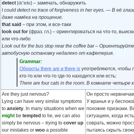
detect
[dɪ’tekt]
– замечать, обнаружить
I could detect no trace of forgiveness in her eyes. — В её гла
даже намёка на прощение.
that said
– при этом, и все-таки
look out for
(фраз. гл.) – ориентироваться на что-то, выиск
или что-либо
Look out for the bus stop near the coffee bar – Ориентируйт
автобусную остановку недалеко от кафетерия.
Grammar:
Обороты there are и there is
употребляются, чтобы п
кто-то или что-то где-то находится или есть:
There are four cats in the room. В комнате четыре 
Are they just nervous?
Он просто нервничае
Lying can have very similar symptoms
У вранья и у беспоко
to
anxiety
. In many situations when we
похожие признаки. В
might
be
tempted
to lie, we can also
ситуациях, когда ест
simply be nervous – trying to
cover up
соврать, можно прос
our mistakes or
woo
a possible
пытаясь скрыть свою