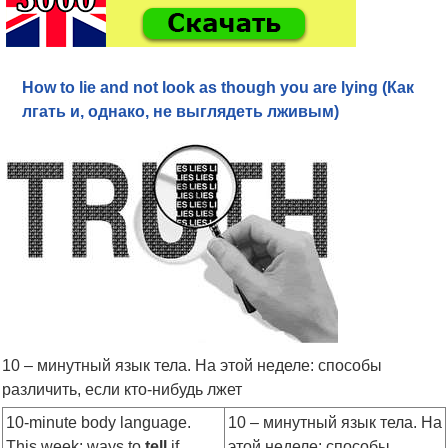
How to lie and not look as though you are lying (Как
лгать и, однако, не выглядеть лживым)
10 – минутный язык тела. На этой неделе: способы
различить, если кто-нибудь лжет
10-minute body language.
10 – минутный язык тела. На
This week: ways to
tell
if
этой неделе: способы