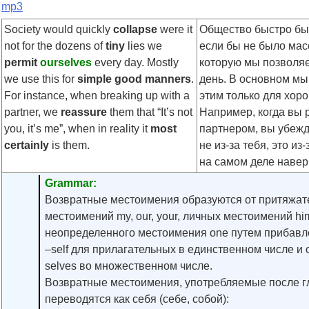
mp3
Society would quickly
collapse
were it
Общество быстро бы
not for the dozens of
tiny
lies we
если бы не было мас
permit
ourselves
every day. Mostly
которую мы позволя
we use this for
simple
good manners
.
день. В основном мы
For instance, when breaking up with a
этим только для хор
partner, we
reassure
them that “It’s not
Например, когда вы 
you, it’s me”, when in reality it
most
партнером, вы убежд
certainly
is them.
не из-за тебя, это из
на самом деле наверн
Grammar:
Возвратные местоимения образуются от притяжат
местоимений my, our, your, личных местоимений him, 
неопределенного местоимения one путем прибавл
–self для прилагательных в единственном числе и 
selves во множественном числе.
Возвратные местоимения, употребляемые после г
переводятся как себя (себе, собой):