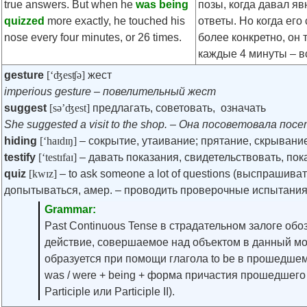
true answers. But when he
was being
позы, когда давал я
quizzed
more exactly, he touched his
ответы. Но когда ег
nose every four minutes, or 26 times.
более конкретно, он 
каждые 4 минуты – вс
gesture
[‘ʤesʧə]
жест
imperious gesture – повелительный жест
suggest
[sə’ʤest]
предлагать, советовать, означать
She suggested a visit to the shop. – Онa посоветовала пос
hiding
[‘haɪdɪŋ]
– сокрытие, утаивание; прятание, скрывани
testify
[‘testɪfaɪ]
– давать показания, свидетельствовать, пок
quiz
[kwɪz]
– to ask someone a lot of questions (выспрашива
допытываться, амер. – проводить проверочные испытания;
Grammar:
Past Continuous Tense в страдательном залоге обо
действие, совершаемое над объектом в данный м
образуется при помощи глагола to be в прошедше
was / were + being + форма причастия прошедшего
Participle или Participle II).