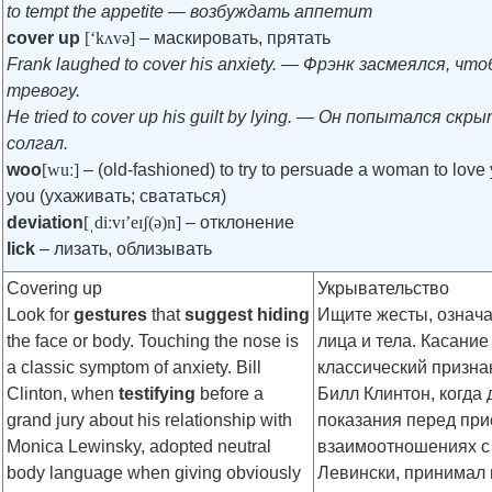
to tempt the appetite — возбуждать аппетит
cover up
[‘kʌvə]
– маскировать, прятать
Frank laughed to cover his anxiety. — Фрэнк засмеялся, ч
тревогу.
He tried to cover up his guilt by lying. — Он попытался скр
солгал.
woo
[wuː]
– (old-fashioned) to try to persuade a woman to love
you (ухаживать; свататься)
deviation
[ˌdiːvɪ’eɪʃ(ə)n]
– отклонение
lick
– лизать, облизывать
Covering up
Укрывательство
Look for
gestures
that
suggest
hiding
Ищите жесты, означ
the face or body. Touching the nose is
лица и тела. Касание
a classic symptom of anxiety. Bill
классический призна
Clinton, when
testifying
before a
Билл Клинтон, когда
grand jury about his relationship with
показания перед при
Monica Lewinsky, adopted neutral
взаимоотношениях с
body language when giving obviously
Левински, принимал