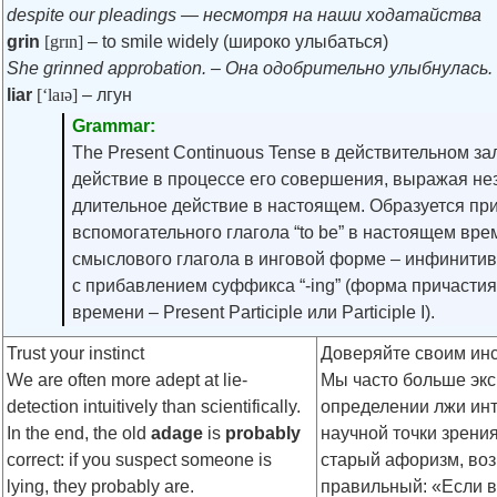
despite our pleadings — несмотря на наши ходатайства
grin
[grɪn]
– to smile widely (широко улыбаться)
She grinned approbation. – Она одобрительно улыбнулась.
liar
[‘laɪə]
– лгун
Grammar:
The Present Continuous Tense в действительном з
действие в процессе его совершения, выражая не
длительное действие в настоящем. Образуется пр
вспомогательного глагола “to be” в настоящем вре
смыслового глагола в инговой форме – инфинитив 
с прибавлением суффикса “-ing” (форма причасти
времени – Present Participle или Participle I).
Trust your instinct
Доверяйте своим ин
We are often more adept at lie-
Мы часто больше экс
detection intuitively than scientifically.
определении лжи инт
In the end, the old
adage
is
probably
научной точки зрения
correct: if you suspect someone is
старый афоризм, во
lying, they probably are.
правильный: «Если 