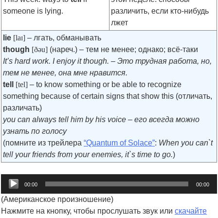
someone is lying.
различить, если кто-нибудь
лжет
lie
[laɪ]
– лгать, обманывать
though
[ðəu]
(нареч.) – тем не менее; однако; всё-таки
It’s hard work. I enjoy it though. – Это трудная работа, но,
тем не менее, она мне нравится.
tell
[tel]
– to know something or be able to recognize
something because of certain signs that show this (отличать,
различать)
you can always tell him by his voice – его всегда можно
узнать по голосу
(помните из трейлера
“Quantum of Solace”
:
When you can`t
tell your friends from your enemies, it`s time to go.
)
Audio
00:00
00:00
Player
(Американское произношение)
Нажмите на кнопку, чтобы прослушать звук или
скачайте