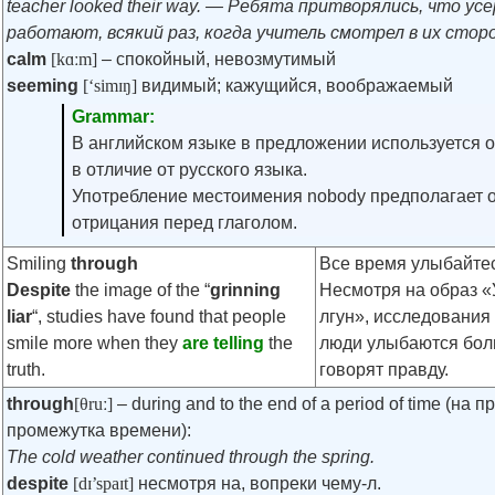
teacher looked their way. — Ребята притворялись, что ус
работают, всякий раз, когда учитель смотрел в их сторо
calm
[kɑːm]
– спокойный, невозмутимый
seeming
[‘simɪŋ]
видимый; кажущийся, воображаемый
Grammar:
В английском языке в предложении используется о
в отличие от русского языка.
Употребление местоимения nobody предполагает о
отрицания перед глаголом.
Smiling
through
Все время улыбайте
Despite
the image of the “
grinning
Несмотря на образ 
liar
“, studies have found that people
лгун», исследования 
smile more when they
are telling
the
люди улыбаются боль
truth.
говорят правду.
through
[θruː]
– during and to the end of a period of time (на
промежутка времени):
The cold weather continued through the spring.
despite
[dɪ’spaɪt]
несмотря на, вопреки чему-л.