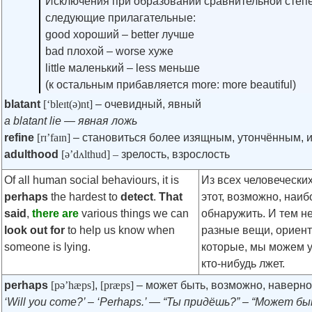
Исключения при образовании сравнительной степ
следующие прилагательные:
good хороший – better лучше
bad плохой – worse хуже
little маленький – less меньше
(к остальным прибавляется more: more beautiful)
blatant
[‘bleɪt(ə)nt]
– очевидный, явный
a blatant lie — явная ложь
refine
[rɪ’faɪn]
– становиться более изящным, утончённым,
adulthood
[ə’dʌlthud] –
зрелость, взрослость
Of all human social behaviours, it is
Из всех человеческих
perhaps
the hardest to
detect
.
That
этот, возможно, наи
said
,
there are
various things we can
обнаружить. И тем н
look out for
to help us know when
разные вещи, ориент
someone is lying.
которые, мы можем у
кто-нибудь лжет.
perhaps
[pə’hæps]
,
[præps]
– может быть, возможно, наверно
‘Will you come?’ – ‘Perhaps.’ — “Ты придёшь?” – “Может бы