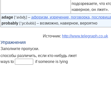
подозреваете, что кто
наверное, он лжет».
adage
[‘ædɪʤ]
–
афоризм, изречение, поговорка, пословиц
probably
[‘prɔbəblɪ]
– возможно, наверное, вероятно
Источник:
http://www.telegraph.co.uk
Упражнения
Заполните пропуски.
способы различить, если кто-нибудь лжет
ways to
if someone is lying