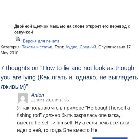
Двойной щелчок мышью на слове откроет его перевод с
озвучкой
Версия для печати
Категория:
Тексты и статьи
. Тэги:
Аудио
,
Средний
.
Опубликовано
17
May 2010
7 thoughts on “
How to lie and not look as though
you are lying (Как лгать и, однако, не выглядеть
лживым)
”
Anton
12 June 2010 at 13:05
Я так полагаю что в примере “He bought herself a
fishing rod” должно быть закралась опечатка,
вместо herself -> himself. Ну а если речь всё-таки
идет о ней, то тогда She вместо He.