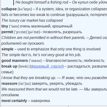
He bought himself a fishing rod – Он купил себе удоч
collapse
[kə’læps]
– if a system, idea, or organization collapses
fails or becomes too weak to continue (разрушаься, потерпеть
The luxury car market has collapsed
tiny
[‘taɪnɪ]
очень маленький, крошечный
permit
[‘pɜːmɪt]
[pə’mɪt]
– позволять, разрешать
Children are not permitted in without their parents. – Детей с
родителей не пускают.
simple
– used to emphasize that only one thing is involved
The simple fact is, he’s not very good at his job.
good manners
[‘mænə]
– благовоспитанность; любезность
break up
[breɪk]
(
фразовый глагол
) – распадаться, развали
семье)
I know that they are breaking up. — Я знаю, что они развод
reassure
[riə’ʃuə]
заверять, уверять, убеждать
We reassured them that we would not be late. — Мы заверили
опоздаем.
most certainly
– наверняка