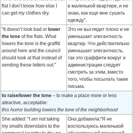
flat I don’t know how else I
в маленькой квартире, и не
can get my clothes dry.
знаю, как еще мне сушить
одежду”.
“It doesn’t look bad or
lower
Это не выглядит плохо и не
the tone
of the flats. What
уменьшает элегантность
lowers the tone is the graffiti
квартир. Что действительно
around here and the council
уменьшает элегантность,
should look at that instead of
так это граффити вокруг и
sending these letters out.”
администрации следует
смотреть за этим, вместо
того, чтобы посылать такие
письма.
to raise/lower the tone
– to make a place more or less
attractive, acceptable:
this horror building lowers the tone of the neighborhood
She added: “I am not taking
Она добавила:”Я не
my smalls downstairs to the
воспользуюсь маленькой