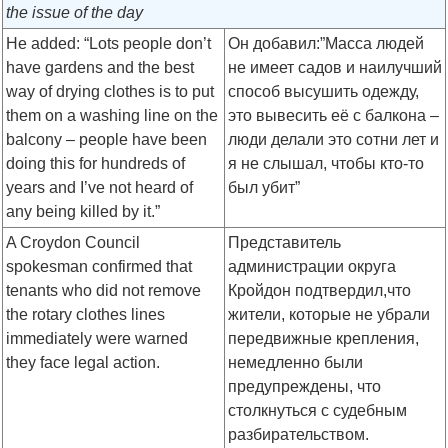
the issue of the day
He added: “Lots people don’t
Он добавил:”Масса людей
have gardens and the best
не имеет садов и наилучший
way of drying clothes is to put
способ высушить одежду,
them on a washing line on the
это вывесить её с балкона –
balcony – people have been
люди делали это сотни лет и
doing this for hundreds of
я не слышал, чтобы кто-то
years and I’ve not heard of
был убит”
any being killed by it.”
A Croydon Council
Представитель
spokesman confirmed that
администрации округа
tenants who did not remove
Кройдон подтвердил,что
the rotary clothes lines
жители, которые не убрали
immediately were warned
передвижные крепления,
they face legal action.
немедленно были
предупреждены, что
столкнуться с судебным
разбирательством.