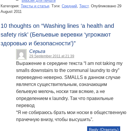
Версия для печати
Категория:
Тексты и статьи
. Тэги:
Средний
,
Текст
.
Опубликовано
29
August 2011
10 thoughts on “
Washing lines ‘a health and
safety risk’ (Бельевые веревки ‘угрожают
здоровью и безопасности’)
”
Серьга
29 September 2011 at 21:39
Выражение в середине текста “I am not taking my
smalls downstairs to the communal laundry to dry”
переведено неверно. SMALLS в данном случае
является существительным, означающим
бельевую мелочь, носки там всякие, а не
определением к laundry. Так что правильные
перевод
“Я не собираюсь брать мои носки в общественную
прачечную внизу, чтобы высушить”.
Reply (Ответить)