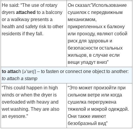
He said: “The use of rotary
Он сказал:”Использование
dryers
attached
to a balcony
сушилок с передвижным
or a walkway presents a
механизмом,
health and safety risk to other
прикрепленных к балкону
residents if they fall.
или проходу, являют собой
риск для здоровья и
безопасности остальных
жильцов, в случае если
вещи упадут вниз”
to attac
h
[ə’tætʃ]
– to fasten or connect one object to another:
to attach a stamp
“This could happen in high
“Это может произойти при
winds or when the dryer is
сильном ветре или когда
overloaded with heavy and
сушилка перегружена
wet washing. They are also
тяжелой и мокрой одеждой.
an eyesore.”
Они также имеют
безобразный вид”