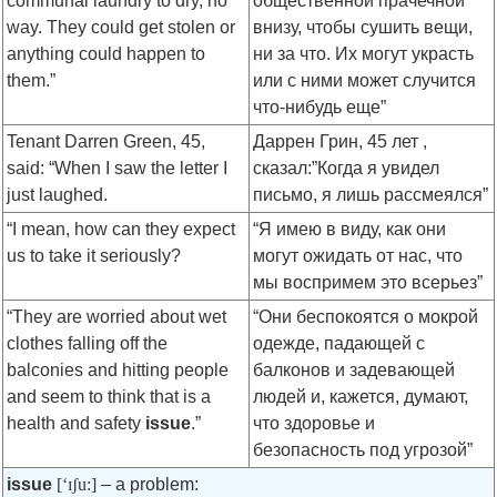
communal laundry to dry, no
общественной прачечной
way. They could get stolen or
внизу, чтобы сушить вещи,
anything could happen to
ни за что. Их могут украсть
them.”
или с ними может случится
что-нибудь еще”
Tenant Darren Green, 45,
Даррен Грин, 45 лет ,
said: “When I saw the letter I
сказал:”Когда я увидел
just laughed.
письмо, я лишь рассмеялся”
“I mean, how can they expect
“Я имею в виду, как они
us to take it seriously?
могут ожидать от нас, что
мы воспримем это всерьез”
“They are worried about wet
“Они беспокоятся о мокрой
clothes falling off the
одежде, падающей с
balconies and hitting people
балконов и задевающей
and seem to think that is a
людей и, кажется, думают,
health and safety
issue
.”
что здоровье и
безопасность под угрозой”
issue
[‘ɪʃu:]
– a problem: