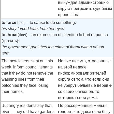
вынуждая администрацию
округа пригрозить судебным
процессом.
to force
[fɔ:s]
– to cause to do something:
his story forced tears from her eyes
to threat
[thret]
– an expression of intention to hurt or punish
(грозить):
the government punishes the crime of threat with a prison
term
The new letters, sent out this
Новые письма, отосланные
week, inform council tenants
на этой неделе,
that if they do not remove the
информировали жителей
washing lines from their
округа от том, что если они
balconies they face losing
не уберут бельевые веревки
their homes.
со своих балконов, то
потеряют свои дома.
But angry residents say that
Но рассерженные жильцы
even if they did have gardens
говорят, что даже если бы у