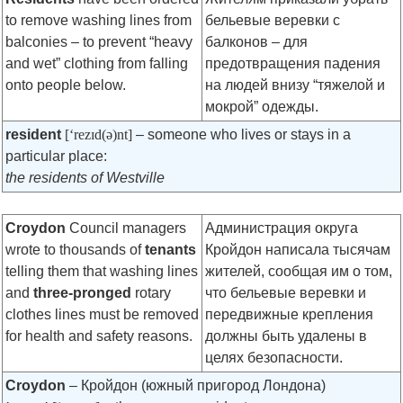
to remove washing lines from
бельевые веревки с
balconies – to prevent “heavy
балконов – для
and wet” clothing from falling
предотвращения падения
onto people below.
на людей внизу “тяжелой и
мокрой” одежды.
resident
[‘rezɪd(ə)nt]
– someone who lives or stays in a
particular place:
the residents of Westville
Croydon
Council managers
Администрация округа
wrote to thousands of
tenants
Кройдон написала тысячам
telling them that washing lines
жителей, сообщая им о том,
and
three-pronged
rotary
что бельевые веревки и
clothes lines must be removed
передвижные крепления
for health and safety reasons.
должны быть удалены в
целях безопасности.
Croydon
– Кройдон (южный пригород Лондона)