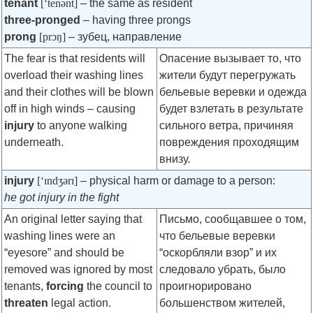
tenant
[‘tenənt]
– the same as resident
three-pronged
– having three prongs
prong
[prɔŋ]
– зубец, направление
The fear is that residents will
Опасение вызывает то, что
overload their washing lines
жители будут перегружать
and their clothes will be blown
бельевые веревки и одежда
off in high winds – causing
будет взлетать в результате
injury
to anyone walking
сильного ветра, причиняя
underneath.
повреждения проходящим
внизу.
injury
[‘ɪndʒǝrɪ]
– physical harm or damage to a person:
he got injury in the fight
An original letter saying that
Письмо, сообщавшее о том,
washing lines were an
что бельевые веревки
“eyesore” and should be
“оскорбляли взор” и их
removed was ignored by most
следовало убрать, было
tenants,
forcing
the council to
проигнорировано
threaten
legal action.
большенством жителей,