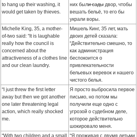
to hang up their washing, it
них был
и сады
двор, чтобы
would get taken by thieves.
вешать бельё, то его бы
украли воры.
Michelle King, 35, a mother-
Мишель Кинг, 35 лет, мать
of-two said: “It is laughable
двоих детей сказала:
really how the council is
“Действительно смешно, то
concerned about the
как администрация
attractiveness of a clothes line
беспокоится о
and our clean laundry.
привлекательности
бельевых веревок и нашего
чистого белья.
“I just threw the first letter
Я просто выбросила первое
away but then we got another
письмо, но потом мы
one later threatening legal
получили еще одно с
action, which really shocked
угрозой о судебном деле,
me.
которое действительно
шокировало меня.
“With two children and a small
“Я проживая с двумя детьми